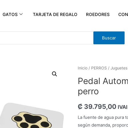
GATOS
TARJETA DE REGALO
ROEDORES
CON
Buscar
Inicio
/
PERROS
/
Juguetes
Pedal Autom
perro
₡
39.795,00
IVAI
La fuente de agua pura t
según demanda, proporci