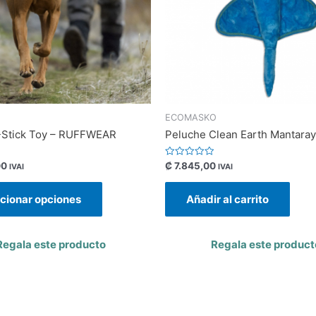
ECOMASKO
-Stick Toy – RUFFWEAR
Peluche Clean Earth Mantara
Valorado
00
₡
7.845,00
IVAI
IVAI
con
0
de
cionar opciones
Añadir al carrito
5
Regala este producto
Regala este product