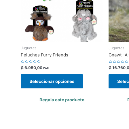
Juguetes
Juguetes
Peluches Furry Friends
Gnawt -A
Valorado
Valorado
₡
6.950,00
₡
16.760,
IVAI
con
con
0
0
de
de
Seleccionar opciones
Selec
5
5
Regala este producto