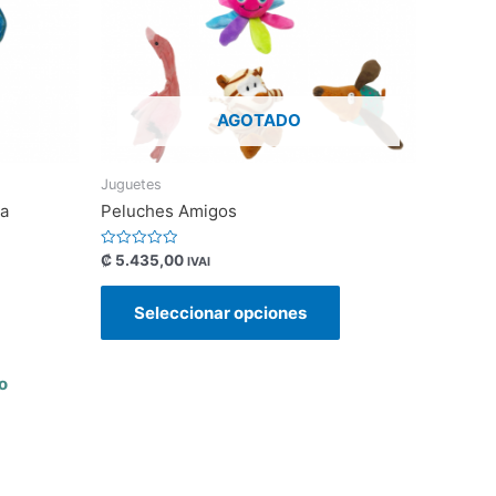
AGOTADO
Juguetes
ya
Peluches Amigos
Valorado
₡
5.435,00
IVAI
con
0
de
Seleccionar opciones
5
o