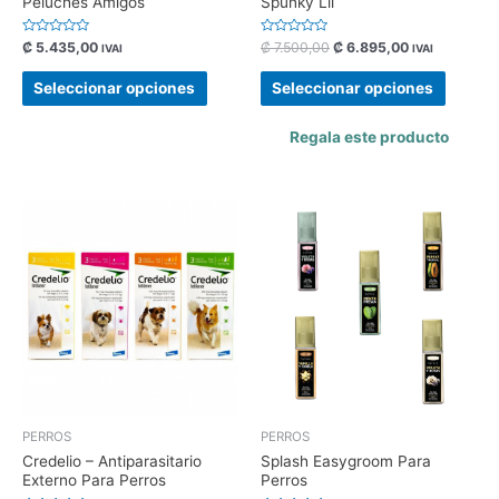
Peluches Amigos
Spunky Lil
Valorado
Valorado
₡
5.435,00
₡
7.500,00
₡
6.895,00
IVAI
IVAI
con
con
0
0
de
de
Seleccionar opciones
Seleccionar opciones
5
5
Regala este producto
PERROS
PERROS
Credelio – Antiparasitario
Splash Easygroom Para
Externo Para Perros
Perros