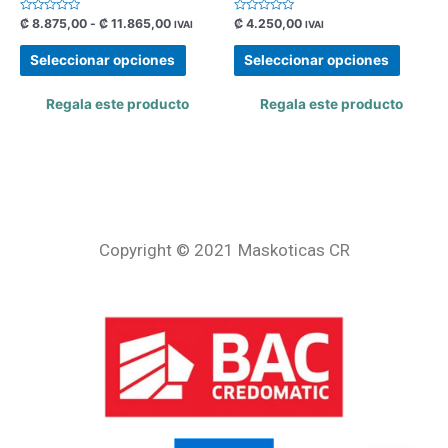
Valorado
Valorado
₡
8.875,00
-
₡
11.865,00
₡
4.250,00
IVAI
IVAI
con
con
0
0
de
de
Seleccionar opciones
Seleccionar opciones
5
5
Regala este producto
Regala este producto
Copyright © 2021 Maskoticas CR