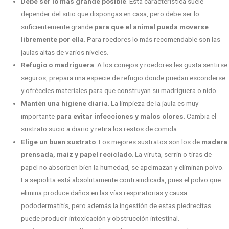
Debe ser lo más grande posible
. Esta característica suele
depender del sitio que dispongas en casa, pero debe ser lo
suficientemente grande
para que el animal pueda moverse
libremente por ella
. Para roedores lo más recomendable son las
jaulas altas de varios niveles.
Refugio o madriguera
. A los conejos y roedores les gusta sentirse
seguros, prepara una especie de refugio donde puedan esconderse
y ofréceles materiales para que construyan su madriguera o nido.
Mantén una higiene diaria
. La limpieza de la jaula es muy
importante
para evitar infecciones y malos olores
. Cambia el
sustrato sucio a diario y retira los restos de comida.
Elige un buen sustrato
. Los mejores sustratos son los de
madera
prensada, maíz y papel reciclado
. La viruta, serrín o tiras de
papel no absorben bien la humedad, se apelmazan y eliminan polvo.
La sepiolita está absolutamente contraindicada, pues el polvo que
elimina produce daños en las vías respiratorias y causa
pododermatitis, pero además la ingestión de estas piedrecitas
puede producir intoxicación y obstrucción intestinal.