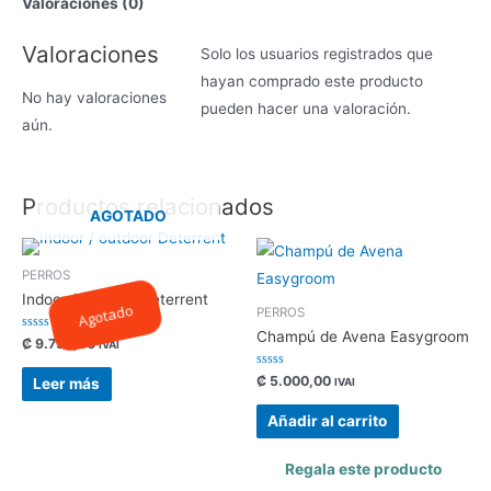
Valoraciones (0)
Valoraciones
Solo los usuarios registrados que
hayan comprado este producto
No hay valoraciones
pueden hacer una valoración.
aún.
Productos relacionados
AGOTADO
PERROS
Indoor / outdoor Deterrent
Agotado
PERROS
Champú de Avena Easygroom
Valorado
₡
9.795,00
IVAI
con
0
de
Valorado
₡
5.000,00
Leer más
IVAI
5
con
0
de
Añadir al carrito
5
Regala este producto