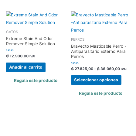
GATOS
Extreme Stain And Odor
PERROS
Remover Simple Solution
Bravecto Masticable Perro -
Antiparasitario Externo Para
Valorado
₡
12.930,00
Perros
IVAI
con
0
de
Añadir al carrito
Valorado
₡
27.825,00
-
₡
36.060,00
5
IVAI
con
0
de
Seleccionar opciones
Regala este producto
5
Regala este producto