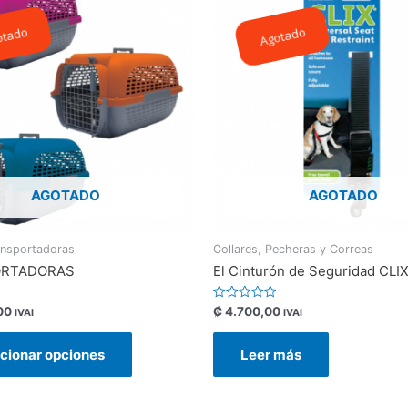
otado
Agotado
AGOTADO
AGOTADO
ansportadoras
Collares, Pecheras y Correas
ORTADORAS
El Cinturón de Seguridad CLI
Valorado
00
₡
4.700,00
IVAI
IVAI
con
0
de
cionar opciones
Leer más
5