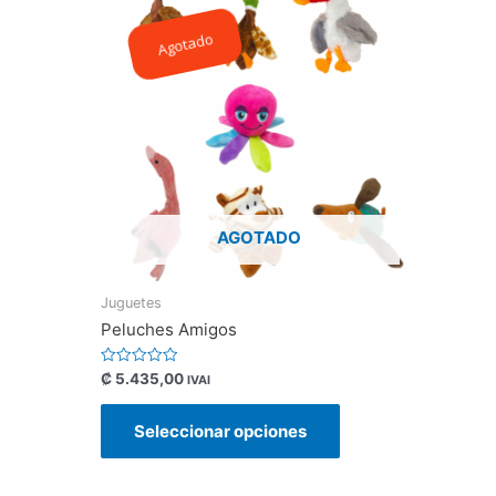
Agotado
AGOTADO
Juguetes
X
Peluches Amigos
Valorado
₡
5.435,00
IVAI
con
0
de
Seleccionar opciones
5