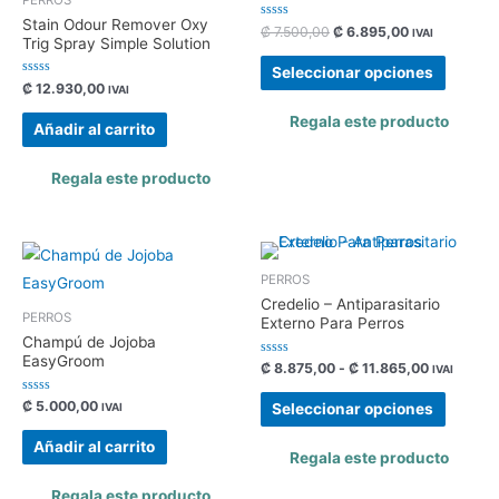
Stain Odour Remover Oxy
Valorado
₡
7.500,00
₡
6.895,00
IVAI
Trig Spray Simple Solution
con
0
de
Seleccionar opciones
5
Valorado
₡
12.930,00
IVAI
con
0
Regala este producto
de
Añadir al carrito
5
Regala este producto
PERROS
Credelio – Antiparasitario
PERROS
Externo Para Perros
Champú de Jojoba
EasyGroom
Valorado
₡
8.875,00
-
₡
11.865,00
IVAI
con
0
de
Valorado
₡
5.000,00
Seleccionar opciones
IVAI
5
con
0
de
Añadir al carrito
5
Regala este producto
Regala este producto