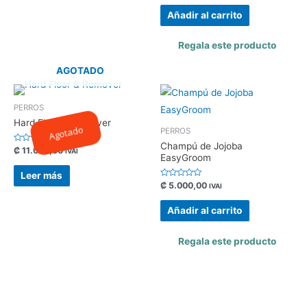
0
de
Añadir al carrito
5
Regala este producto
AGOTADO
PERROS
Hard Floor & Remover
Agotado
PERROS
Champú de Jojoba
Valorado
₡
11.000,00
IVAI
EasyGroom
con
0
de
Leer más
5
Valorado
₡
5.000,00
IVAI
con
0
de
Añadir al carrito
5
Regala este producto