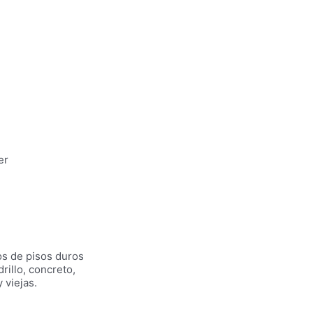
er
os de pisos duros
rillo, concreto,
 viejas.