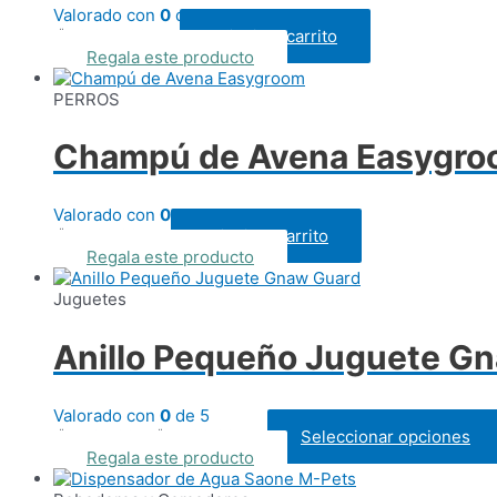
Valorado con
0
de 5
₡
12.930,00
Añadir al carrito
IVAI
Regala este producto
PERROS
Champú de Avena Easygr
Valorado con
0
de 5
₡
5.000,00
Añadir al carrito
IVAI
Regala este producto
Juguetes
Anillo Pequeño Juguete G
Valorado con
0
de 5
Rango
₡
4.100,00
-
₡
7.700,00
Seleccionar opciones
IVAI
de
Regala este producto
precios: