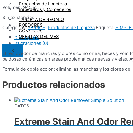
Productos de Limpieza
Volumen: 945 ml
Bebederos y Comederos
Sin existencias
TARJETA DE REGALO
ROEDORES
Categorías:
PERROS
,
Productos de limpieza
Etiqueta:
SIMPLE
CONSEJOS
OFERTAS DEL MES
Descripción
Valoraciones (0)
X
El removedor de manchas y olores como orina, heces y vómitos 
baldosas cerámicas en áreas problemáticas nuevas y viejas. A
Formula de doble acción: elimina las manchas y los olores de l
Productos relacionados
GATOS
Extreme Stain And Odor Re