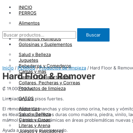
Ir
INICIO
al
PERROS
contenido
Alimentos
Buscar
Alimentos Secos
Buscar
por:
Alimentos Húmedos
Golosinas y Suplementos
Salud y Belleza
Juguetes
Bebederos y Comederos
Inicio
/
PERROS
/
Productos de limpieza
/ Hard Floor & Remov
Camas y más
Hard Floor & Remover
Casas y Transportadoras
Collares, Pecheras y Correas
Productos de limpieza
₡
11.000,00
IVAI
GATOS
Limpiador para pisos fuertes.
Alimentos
El removedor de manchas y olores como orina, heces y vómit
Salud y Belleza
es ideal para superficies duras como madera, piedra, vinilo, lad
Camas y Casas
mármol y baldosas cerámicas en áreas problemáticas nuevas y
Literas y Arena
Ayuda a prevenir el remarcado.
Juegos y Rascadores