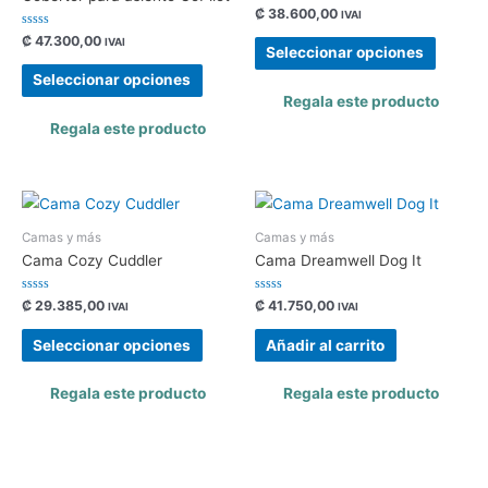
Valorado
₡
38.600,00
IVAI
con
0
Valorado
₡
47.300,00
IVAI
de
con
Seleccionar opciones
5
0
de
Seleccionar opciones
5
Regala este producto
Regala este producto
Camas y más
Camas y más
Cama Cozy Cuddler
Cama Dreamwell Dog It
Valorado
Valorado
₡
29.385,00
₡
41.750,00
IVAI
IVAI
con
con
0
0
de
de
Seleccionar opciones
Añadir al carrito
5
5
Regala este producto
Regala este producto