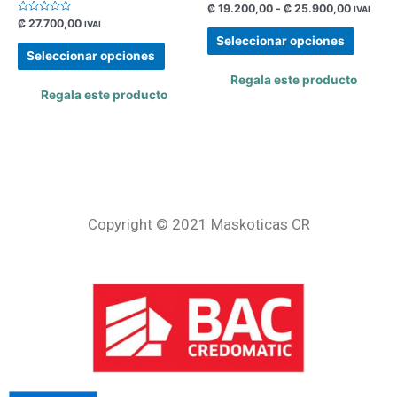
Valorado
₡
19.200,00
-
₡
25.900,00
IVAI
con
Valorado
₡
27.700,00
IVAI
0
con
de
Seleccionar opciones
0
5
de
Seleccionar opciones
5
Regala este producto
Regala este producto
Copyright © 2021 Maskoticas CR