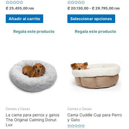
Valorado
Valorado
₡
25.455,00
₡
20.130,00
-
₡
29.795,00
IVAI
IVAI
con
con
0
0
de
de
Añadir al carrito
Seleccionar opciones
5
5
Regala este producto
Regala este producto
Camas y Casas
Camas y Casas
La cama para perros y gatos
Cama Cuddle Cup para Perro
The Original Calming Donut
y Gato
Lux