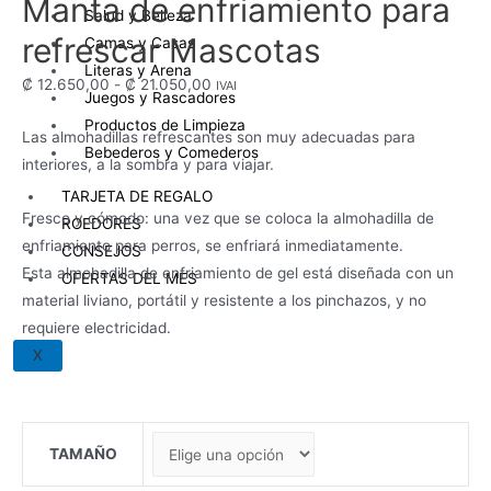
Manta de enfriamiento para
Salud y Belleza
refrescar Mascotas
Camas y Casas
Literas y Arena
Rango
₡
12.650,00
-
₡
21.050,00
IVAI
Juegos y Rascadores
de
Productos de Limpieza
Las almohadillas refrescantes son muy adecuadas para
precios:
Bebederos y Comederos
interiores, a la sombra y para viajar.
desde
₡ 12.650,00
TARJETA DE REGALO
Fresco y cómodo: una vez que se coloca la almohadilla de
hasta
ROEDORES
enfriamiento para perros, se enfriará inmediatamente.
₡ 21.050,00
CONSEJOS
Esta almohadilla de enfriamiento de gel está diseñada con un
OFERTAS DEL MES
material liviano, portátil y resistente a los pinchazos, y no
requiere electricidad.
X
TAMAÑO