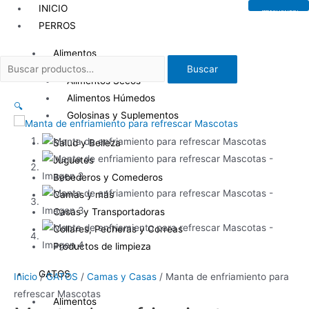
Ir
INICIO
¡EN DESCUENTO!
20
al
PERROS
%
contenido
Alimentos
Buscar
Buscar
por:
Alimentos Secos
Alimentos Húmedos
🔍
Golosinas y Suplementos
Salud y Belleza
Juguetes
Bebederos y Comederos
Camas y más
Casas y Transportadoras
Collares, Pecheras y Correas
Productos de limpieza
GATOS
Inicio
/
GATOS
/
Camas y Casas
/ Manta de enfriamiento para
refrescar Mascotas
Alimentos