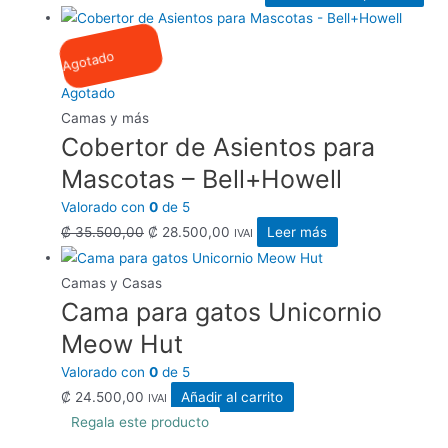
de
pro
precios:
tie
Agotado
desde
múlt
₡ 14.250,00
var
Agotado
hasta
Las
Camas y más
Cobertor de Asientos para
₡ 23.500,00
opc
se
Mascotas – Bell+Howell
pue
Valorado con
0
de 5
eleg
El
El
₡
35.500,00
₡
28.500,00
Leer más
IVAI
en
precio
precio
la
original
actual
Camas y Casas
pág
Cama para gatos Unicornio
era:
es:
de
₡ 35.500,00.
₡ 28.500,00.
Meow Hut
pro
Valorado con
0
de 5
₡
24.500,00
Añadir al carrito
IVAI
Regala este producto