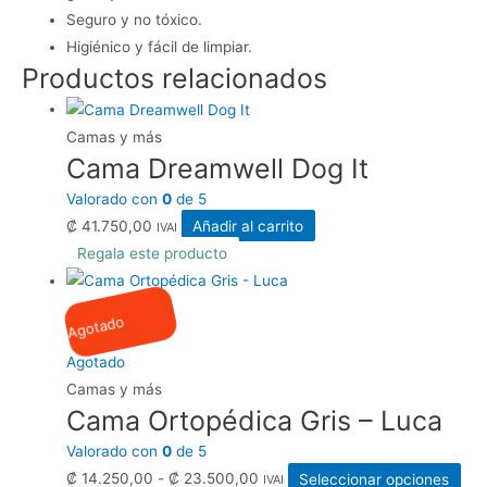
Seguro y no tóxico.
Higiénico y fácil de limpiar.
Productos relacionados
Camas y más
Cama Dreamwell Dog It
Valorado con
0
de 5
₡
41.750,00
Añadir al carrito
IVAI
Regala este producto
Agotado
Agotado
Camas y más
Cama Ortopédica Gris – Luca
Valorado con
0
de 5
Rango
Est
₡
14.250,00
-
₡
23.500,00
Seleccionar opciones
IVAI