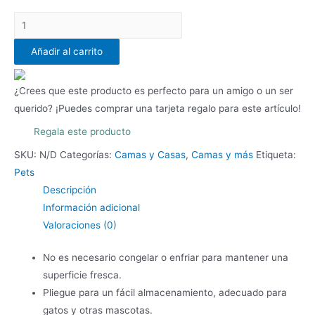
Manta
de
Añadir al carrito
enfriamiento
para
refrescar
¿Crees que este producto es perfecto para un amigo o un ser
Mascotas
querido? ¡Puedes comprar una tarjeta regalo para este artículo!
cantidad
Regala este producto
SKU:
N/D
Categorías:
Camas y Casas
,
Camas y más
Etiqueta:
Pets
Descripción
Información adicional
Valoraciones (0)
No es necesario congelar o enfriar para mantener una
superficie fresca.
Pliegue para un fácil almacenamiento, adecuado para
gatos y otras mascotas.