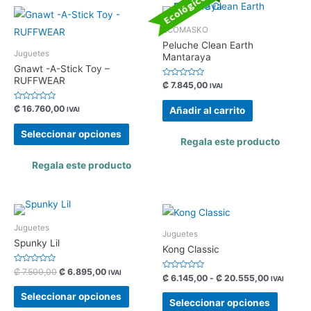
Ecológicos
ECOMASKO
Peluche Clean Earth
Juguetes
Mantaraya
Gnawt -A-Stick Toy –
RUFFWEAR
Valorado
₡
7.845,00
IVAI
con
0
de
Valorado
₡
16.760,00
Añadir al carrito
IVAI
5
con
0
de
Seleccionar opciones
5
Regala este producto
Regala este producto
¡EN DESCUENTO!
Juguetes
8
%
Juguetes
Spunky Lil
Kong Classic
Valorado
₡
7.500,00
₡
6.895,00
IVAI
Valorado
₡
6.145,00
-
₡
20.555,00
con
IVAI
con
0
0
de
Seleccionar opciones
de
5
Seleccionar opciones
5