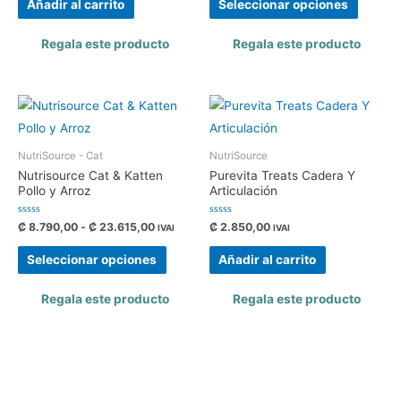
Añadir al carrito
Seleccionar opciones
5
5
Regala este producto
Regala este producto
NutriSource - Cat
NutriSource
Nutrisource Cat & Katten
Purevita Treats Cadera Y
Pollo y Arroz
Articulación
Valorado
Valorado
₡
8.790,00
-
₡
23.615,00
₡
2.850,00
IVAI
IVAI
con
con
0
0
de
de
Seleccionar opciones
Añadir al carrito
5
5
Regala este producto
Regala este producto