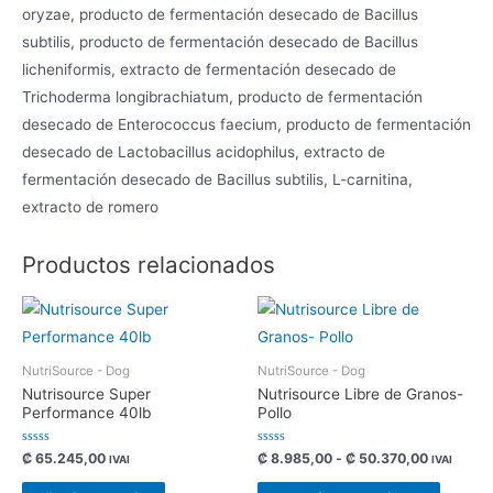
oryzae, producto de fermentación desecado de Bacillus
subtilis, producto de fermentación desecado de Bacillus
licheniformis, extracto de fermentación desecado de
Trichoderma longibrachiatum, producto de fermentación
desecado de Enterococcus faecium, producto de fermentación
desecado de Lactobacillus acidophilus, extracto de
fermentación desecado de Bacillus subtilis, L-carnitina,
extracto de romero
Productos relacionados
NutriSource - Dog
NutriSource - Dog
Nutrisource Super
Nutrisource Libre de Granos-
Performance 40lb
Pollo
Valorado
Valorado
₡
65.245,00
₡
8.985,00
-
₡
50.370,00
IVAI
IVAI
con
con
0
0
de
de