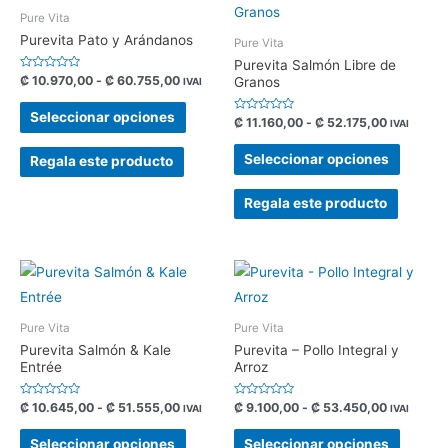
Pure Vita
Purevita Pato y Arándanos
Pure Vita
Purevita Salmón Libre de
Valorado
₡
10.970,00
-
₡
60.755,00
Granos
IVAI
con
0
de
Seleccionar opciones
Valorado
₡
11.160,00
-
₡
52.175,00
5
IVAI
con
0
de
Seleccionar opciones
Regala este producto
5
Regala este producto
Pure Vita
Pure Vita
Purevita Salmón & Kale
Purevita – Pollo Integral y
Entrée
Arroz
Valorado
Valorado
₡
10.645,00
-
₡
51.555,00
₡
9.100,00
-
₡
53.450,00
IVAI
IVAI
con
con
0
0
de
de
Seleccionar opciones
Seleccionar opciones