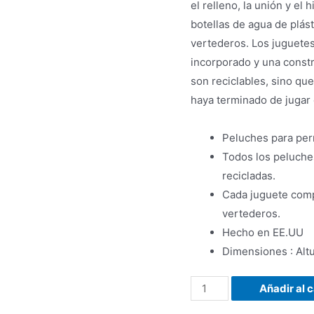
el relleno, la unión y el
botellas de agua de plás
vertederos. Los juguetes
incorporado y una constr
son reciclables, sino qu
haya terminado de jugar c
Peluches para per
Todos los peluches
recicladas.
Cada juguete comp
vertederos.
Hecho en EE.UU
Dimensiones : Alt
Añadir al c