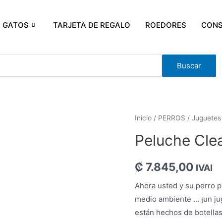
GATOS
TARJETA DE REGALO
ROEDORES
CONS
Buscar
Inicio
/
PERROS
/
Juguetes
Peluche Cle
₡
7.845,00
IVAI
Ahora usted y su perro p
medio ambiente … ¡un jug
están hechos de botellas 