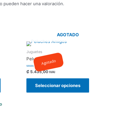
o pueden hacer una valoración.
AGOTADO
¡EN DESCUENTO!
8
Juguetes
%
Peluches Amigos
Agotado
Valorado
₡
5.435,00
IVAI
con
0
de
Seleccionar opciones
5
o