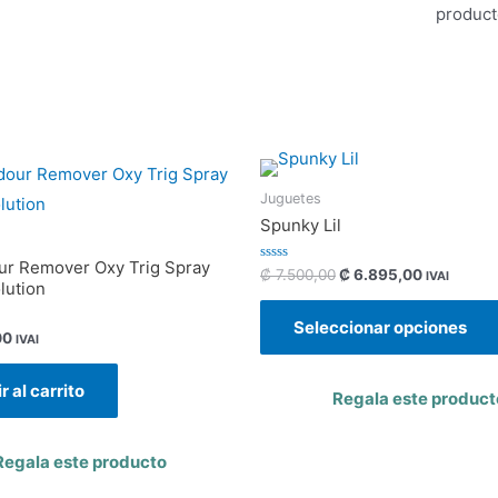
product
Juguetes
Spunky Lil
ur Remover Oxy Trig Spray
Valorado
₡
7.500,00
₡
6.895,00
IVAI
con
lution
0
de
Seleccionar opciones
5
00
IVAI
r al carrito
Regala este product
Regala este producto