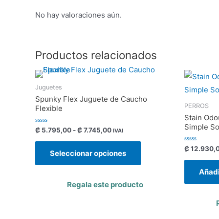
No hay valoraciones aún.
Productos relacionados
Juguetes
Spunky Flex Juguete de Caucho
PERROS
Flexible
Stain Odo
Simple So
Valorado
₡
5.795,00
-
₡
7.745,00
IVAI
con
0
de
Valorado
₡
12.930,
Seleccionar opciones
5
con
0
de
Añadi
5
Regala este producto