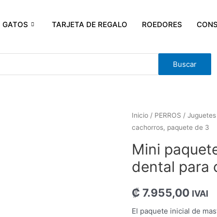
GATOS
TARJETA DE REGALO
ROEDORES
CONS
Buscar
Inicio
/
PERROS
/
Juguetes
cachorros, paquete de 3
Mini paquete
dental para 
₡
7.955,00
IVAI
El paquete inicial de mas