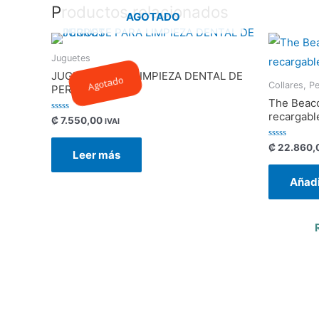
Productos relacionados
AGOTADO
Juguetes
JUGUETE PARA LIMPIEZA DENTAL DE
Agotado
Collares, P
PERROS
The Beaco
recargabl
Valorado
₡
7.550,00
IVAI
con
0
de
Valorado
₡
22.860,
Leer más
5
con
0
de
Añadi
5