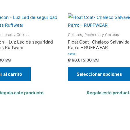
echeras y Correas
Collares, Pecheras y Correas
n – Luz Led de seguridad
Float Coat- Chaleco Salvavida
es Ruffwear
Perro – RUFFWEAR
Valorado
00
₡
68.815,00
IVAI
IVAI
con
0
de
r al carrito
Seleccionar opciones
5
Regala este producto
Regala este product