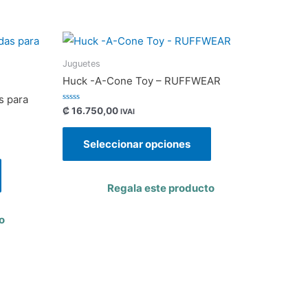
Juguetes
Huck -A-Cone Toy – RUFFWEAR
s para
Valorado
₡
16.750,00
IVAI
con
0
de
Seleccionar opciones
5
Regala este producto
o