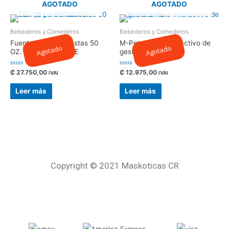
AGOTADO
AGOTADO
Bebederos y Comederos
Bebederos y Comederos
Fuente para mascostas 50
M-Pets Plato Interactivo de
Agotado
Agotado
OZ. 1,5 L – PETMATE
gesta lenta
Valorado
Valorado
₡
27.750,00
₡
12.975,00
IVAI
IVAI
con
con
0
0
de
de
Leer más
Leer más
5
5
Copyright © 2021 Maskoticas CR