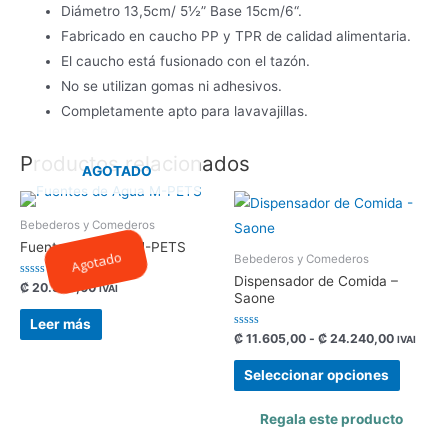
Diámetro 13,5cm/ 5½” Base 15cm/6“.
Fabricado en caucho PP y TPR de calidad alimentaria.
El caucho está fusionado con el tazón.
No se utilizan gomas ni adhesivos.
Completamente apto para lavavajillas.
Productos relacionados
AGOTADO
Bebederos y Comederos
Fuentes de Agua M-PETS
Agotado
Bebederos y Comederos
Dispensador de Comida –
Valorado
₡
20.500,00
IVAI
Saone
con
0
de
Leer más
5
Valorado
₡
11.605,00
-
₡
24.240,00
IVAI
con
0
de
Seleccionar opciones
5
Regala este producto