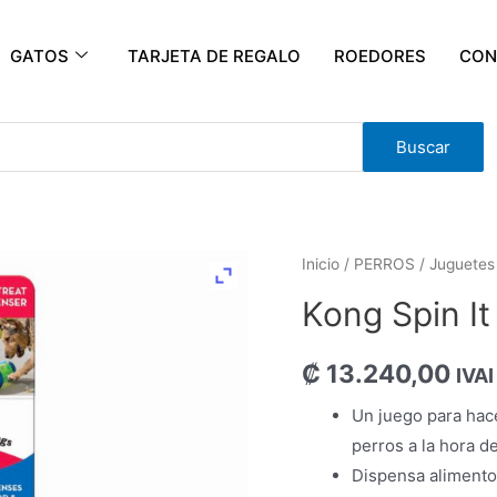
GATOS
TARJETA DE REGALO
ROEDORES
CON
Buscar
Inicio
/
PERROS
/
Juguetes
Kong Spin It
₡
13.240,00
IVAI
Un juego para hace
perros a la hora de
Dispensa alimento