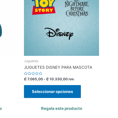
Juguetes
JUGUETES DISNEY PARA MASCOTA
Valorado
₡
7.065,00
-
₡
10.330,00
IVAI
con
0
de
Seleccionar opciones
5
o
Regala este producto