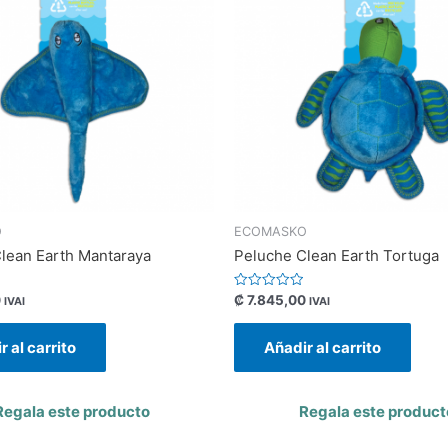
O
ECOMASKO
lean Earth Mantaraya
Peluche Clean Earth Tortuga
Valorado
0
₡
7.845,00
IVAI
IVAI
con
0
de
r al carrito
Añadir al carrito
5
Regala este producto
Regala este product