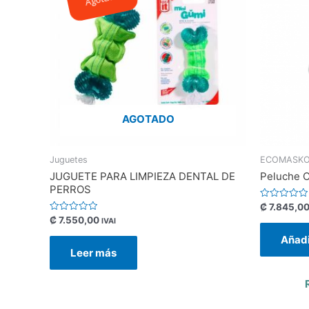
AGOTADO
Juguetes
ECOMASK
JUGUETE PARA LIMPIEZA DENTAL DE
Peluche C
PERROS
Valorado
₡
7.845,0
con
Valorado
₡
7.550,00
IVAI
0
con
de
0
Añadi
5
de
Leer más
5