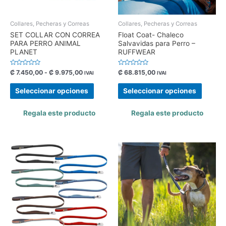
Collares, Pecheras y Correas
Collares, Pecheras y Correas
SET COLLAR CON CORREA
Float Coat- Chaleco
PARA PERRO ANIMAL
Salvavidas para Perro –
PLANET
RUFFWEAR
Valorado
Valorado
₡
7.450,00
-
₡
9.975,00
₡
68.815,00
IVAI
IVAI
con
con
0
0
de
de
Seleccionar opciones
Seleccionar opciones
5
5
Regala este producto
Regala este producto