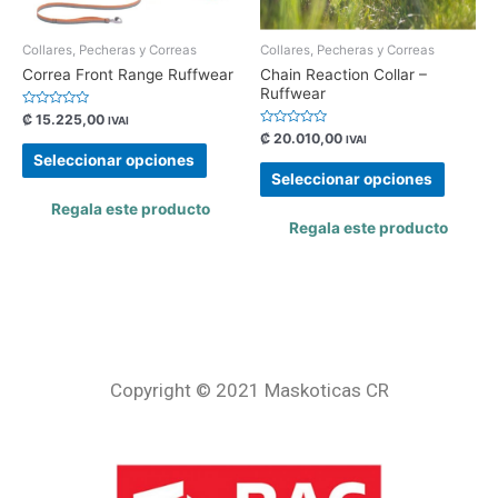
Collares, Pecheras y Correas
Collares, Pecheras y Correas
Correa Front Range Ruffwear
Chain Reaction Collar –
Ruffwear
Valorado
₡
15.225,00
IVAI
con
Valorado
₡
20.010,00
IVAI
0
con
de
Seleccionar opciones
0
5
de
Seleccionar opciones
5
Regala este producto
Regala este producto
Copyright © 2021 Maskoticas CR