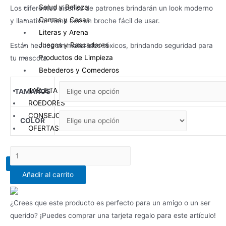
Salud y Belleza
Los diferentes diseños de patrones brindarán un look moderno
₡ 7.450,00
Camas y Casas
y llamativo. Viene con un broche fácil de usar.
hasta
Literas y Arena
₡ 9.975,00
Juegos y Rascadores
Están hechos sin materiales tóxicos, brindando seguridad para
Productos de Limpieza
tu mascota.
Bebederos y Comederos
TARJETA DE REGALO
TAMAÑOS
ROEDORES
CONSEJOS
COLOR
OFERTAS DEL MES
SET
X
COLLAR
Añadir al carrito
CON
CORREA
PARA
¿Crees que este producto es perfecto para un amigo o un ser
PERRO
querido? ¡Puedes comprar una tarjeta regalo para este artículo!