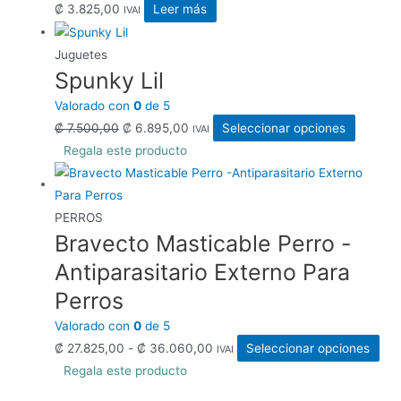
₡
3.825,00
Leer más
IVAI
Juguetes
Spunky Lil
Valorado con
0
de 5
El
El
Este
₡
7.500,00
₡
6.895,00
Seleccionar opciones
IVAI
precio
precio
product
Regala este producto
original
actual
tiene
era:
es:
múltiple
₡ 7.500,00.
₡ 6.895,00.
variante
PERROS
Bravecto Masticable Perro -
Las
opcione
Antiparasitario Externo Para
se
Perros
pueden
Valorado con
0
de 5
elegir
Rango
Est
₡
27.825,00
-
₡
36.060,00
Seleccionar opciones
IVAI
en
de
pro
Regala este producto
la
precios:
tie
página