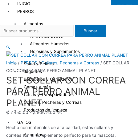
Ir
INICIO
¡EN DESCUENTO!
8
al
PERROS
%
contenido
Alimentos
Buscar
Buscar
por:
Alimentos Secos
Alimentos Húmedos
🔍
Golosinas y Suplementos
Inicio
/
PERROS
/
Collares, Pecheras y Correas
/ SET COLLAR
Salud y Belleza
CON CORREA PARA PERRO ANIMAL PLANET
Juguetes
SET COLLAR CON CORREA
Bebederos y Comederos
Camas y más
PARA PERRO ANIMAL
Casas y Transportadoras
PLANET
Collares, Pecheras y Correas
Productos de limpieza
Rango
₡
7.450,00
-
₡
9.975,00
IVAI
de
GATOS
Hecho con materiales de alta calidad, estos collares y
precios:
Alimentos
correas son el complemento perfecto para tu mascota.
desde