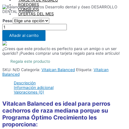
ROEDORES
DESARROLLO
CONSEJOS
DENTAL Y ÓSEO
OFERTAS DEL MES
Peso
Balanced
X
Cachorro
Raza
Añadir al carrito
Mediana
cantidad
¿Crees que este producto es perfecto para un amigo o un ser
querido? ¡Puedes comprar una tarjeta regalo para este artículo!
Regala este producto
SKU:
N/D
Categoría:
Vitalcan Balanced
Etiqueta:
Vitalcan
Balanced
Descripción
Información adicional
Valoraciones (0)
Vitalcan Balanced es ideal para perros
cachorros de raza mediana porque su
Programa Óptimo Crecimiento les
proporciona: