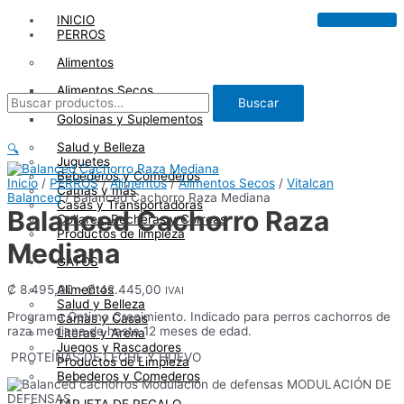
Ir
INICIO
al
PERROS
contenido
Alimentos
Alimentos Secos
Buscar
Buscar
Alimentos Húmedos
por:
Golosinas y Suplementos
Salud y Belleza
🔍
Juguetes
Bebederos y Comederos
Inicio
/
PERROS
/
Alimentos
/
Alimentos Secos
/
Vitalcan
Camas y más
Balanced
/ Balanced Cachorro Raza Mediana
Casas y Transportadoras
Balanced Cachorro Raza
Collares, Pecheras y Correas
Productos de limpieza
Mediana
GATOS
Rango
Alimentos
₡
8.495,00
-
₡
42.445,00
IVAI
de
Salud y Belleza
Programa Óptimo Crecimiento. Indicado para perros cachorros de
precios:
Camas y Casas
raza mediana de hasta 12 meses de edad.
desde
Literas y Arena
₡ 8.495,00
Juegos y Rascadores
PROTEÍNAS DE LECHE Y HUEVO
hasta
Productos de Limpieza
₡ 42.445,00
Bebederos y Comederos
MODULACIÓN DE
DEFENSAS
TARJETA DE REGALO