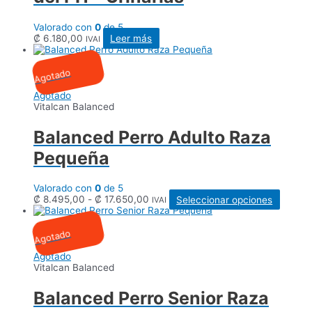
Valorado con
0
de 5
₡
6.180,00
Leer más
IVAI
Agotado
Agotado
Vitalcan Balanced
Balanced Perro Adulto Raza
Pequeña
Valorado con
0
de 5
Rango
Este
₡
8.495,00
-
₡
17.650,00
Seleccionar opciones
IVAI
de
produc
precios:
tiene
desde
múltipl
Agotado
₡ 8.495,00
variant
hasta
Las
Agotado
₡ 17.650,00
opcion
Vitalcan Balanced
se
puede
Balanced Perro Senior Raza
elegir
en