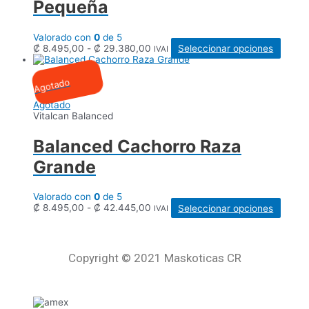
Pequeña
la
página
de
Valorado con
0
de 5
produc
Rango
Este
₡
8.495,00
-
₡
29.380,00
Seleccionar opciones
IVAI
de
produ
precios:
tiene
desde
múltip
Agotado
₡ 8.495,00
varian
hasta
Las
Agotado
₡ 29.380,00
opcio
Vitalcan Balanced
se
puede
Balanced Cachorro Raza
elegir
en
Grande
la
págin
de
Valorado con
0
de 5
produ
Rango
Este
₡
8.495,00
-
₡
42.445,00
Seleccionar opciones
IVAI
de
produ
precios:
tiene
desde
múltip
₡ 8.495,00
varian
Copyright © 2021 Maskoticas CR
hasta
Las
₡ 42.445,00
opcio
se
puede
elegir