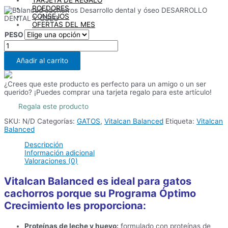
ROEDORES
DESARROLLO
CONSEJOS
DENTAL Y ÓSEO
OFERTAS DEL MES
PESO
Balanced
Kitten
X
cantidad
Añadir al carrito
¿Crees que este producto es perfecto para un amigo o un ser
querido? ¡Puedes comprar una tarjeta regalo para este artículo!
Regala este producto
SKU:
N/D
Categorías:
GATOS
,
Vitalcan Balanced
Etiqueta:
Vitalcan
Balanced
Descripción
Información adicional
Valoraciones (0)
Vitalcan Balanced
es ideal para gatos
cachorros porque su
Programa Óptimo
Crecimiento
les proporciona:
Proteínas de leche y huevo:
formulado con proteínas de