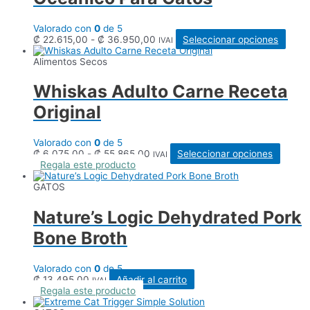
Valorado con
0
de 5
Rango
Este
₡
22.615,00
-
₡
36.950,00
Seleccionar opciones
IVAI
de
produ
precios:
tiene
Alimentos Secos
desde
múlti
₡ 22.615,00
varia
Whiskas Adulto Carne Receta
hasta
Las
₡ 36.950,00
opcio
Original
se
pued
elegir
Valorado con
0
de 5
en
Rango
Este
₡
6.075,00
-
₡
55.865,00
Seleccionar opciones
IVAI
la
de
produc
Regala este producto
págin
precios:
tiene
de
desde
múltipl
GATOS
produ
₡ 6.075,00
varian
hasta
Las
Nature’s Logic Dehydrated Pork
₡ 55.865,00
opcion
se
Bone Broth
puede
elegir
en
Valorado con
0
de 5
la
₡
13.495,00
Añadir al carrito
IVAI
página
Regala este producto
de
produc