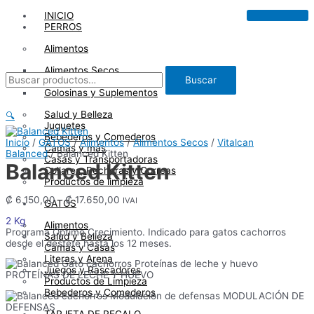
Ir
INICIO
al
PERROS
contenido
Alimentos
Alimentos Secos
Buscar
Buscar
Alimentos Húmedos
por:
Golosinas y Suplementos
Salud y Belleza
🔍
Juguetes
Bebederos y Comederos
Inicio
/
GATOS
/
Alimentos
/
Alimentos Secos
/
Vitalcan
Camas y más
Balanced
/ Balanced Kitten
Casas y Transportadoras
Balanced Kitten
Collares, Pecheras y Correas
Productos de limpieza
Rango
₡
6.150,00
-
₡
17.650,00
IVAI
GATOS
de
2 Kg
precios:
Alimentos
Programa Óptimo Crecimiento. Indicado para gatos cachorros
desde
Salud y Belleza
desde el destete hasta los 12 meses.
₡ 6.150,00
Camas y Casas
hasta
Literas y Arena
₡ 17.650,00
Juegos y Rascadores
PROTEÍNAS DE LECHE Y HUEVO
Productos de Limpieza
Bebederos y Comederos
MODULACIÓN DE
DEFENSAS
TARJETA DE REGALO