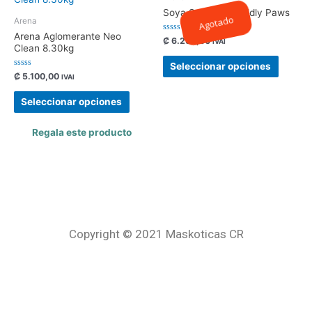
Soya Sanitaria Cuddly Paws
Agotado
Arena
Arena Aglomerante Neo
Valorado
₡
6.250,00
IVAI
Clean 8.30kg
con
0
de
Seleccionar opciones
5
Valorado
₡
5.100,00
IVAI
con
0
de
Seleccionar opciones
5
Regala este producto
Copyright © 2021 Maskoticas CR