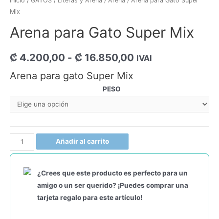
Inicio
/
GATOS
/
Literas y Arena
/
Arena
/ Arena para Gato Super
Mix
Arena para Gato Super Mix
₡
4.200,00
-
₡
16.850,00
IVAI
Arena para gato Super Mix
PESO
Añadir al carrito
¿Crees que este producto es perfecto para un
amigo o un ser querido? ¡Puedes comprar una
tarjeta regalo para este artículo!