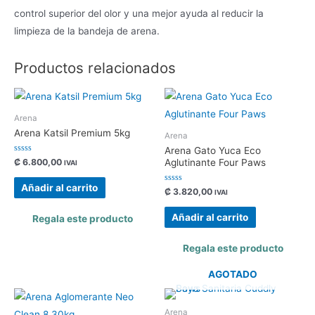
control superior del olor y una mejor ayuda al reducir la
limpieza de la bandeja de arena.
Productos relacionados
Arena
Arena Katsil Premium 5kg
Arena
Arena Gato Yuca Eco
Valorado
₡
6.800,00
Aglutinante Four Paws
IVAI
con
0
de
Añadir al carrito
Valorado
₡
3.820,00
5
IVAI
con
0
de
Añadir al carrito
Regala este producto
5
Regala este producto
AGOTADO
Arena