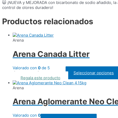
🙀 ¡NUEVA y MEJORADA con bicarbonato de sodio añadido, la a
control de olores duradero!
Productos relacionados
Arena
Arena Canada Litter
Valorado con
0
de 5
Rango
₡
7.560,00
-
₡
17.990,00
Seleccionar opciones
IVAI
de
Regala este producto
precios:
desde
Arena
₡ 7.560,00
hasta
Arena Aglomerante Neo Cle
₡ 17.990,00
Valorado con
0
de 5