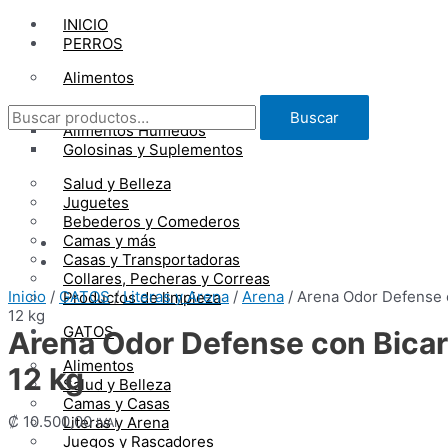
Ir
INICIO
al
PERROS
contenido
Alimentos
Buscar
Alimentos Secos
Buscar
por:
Alimentos Húmedos
Golosinas y Suplementos
Salud y Belleza
Juguetes
Bebederos y Comederos
Camas y más
Casas y Transportadoras
Collares, Pecheras y Correas
Inicio
/
GATOS
/
Literas y Arena
/
Arena
/ Arena Odor Defense 
Productos de limpieza
12 kg
GATOS
Arena Odor Defense con Bica
Alimentos
12 kg
Salud y Belleza
Camas y Casas
₡
10.500,00
Literas y Arena
IVAI
Juegos y Rascadores