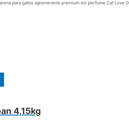
rena para gatos aglomerante premium sin perfume Cat Love Odo
Este
producto
tiene
múltiples
variantes.
Las
an 4,15kg
opciones
se
pueden
elegir