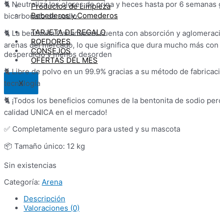
🐈 Neutraliza los olores de orina y heces hasta por 6 semanas 
Productos de Limpieza
Bebederos y Comederos
bicarbonato de sodio
TARJETA DE REGALO
🐈 La bentonita Canadiense cuenta con absorción y aglomeraci
ROEDORES
arenas del mercado, lo que significa que dura mucho más co
CONSEJOS
desperdicio y menos desorden
OFERTAS DEL MES
🐈 Libre de polvo en un 99.9% gracias a su método de fabricac
tecnología
X
🐈 ¡Todos los beneficios comunes de la bentonita de sodio pe
calidad UNICA en el mercado!
✅ Completamente seguro para usted y su mascota
📦 Tamaño único: 12 kg
Sin existencias
Categoría:
Arena
Descripción
Valoraciones (0)