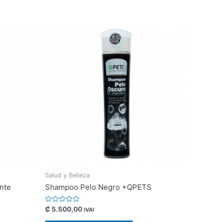
Salud y Belleza
nte
Shampoo Pelo Negro +QPETS
Valorado
₡
5.500,00
IVAI
con
0