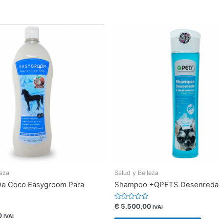
leza
Salud y Belleza
e Coco Easygroom Para
Shampoo +QPETS Desenreda
Valorado
₡
5.500,00
IVAI
con
0
IVAI
0