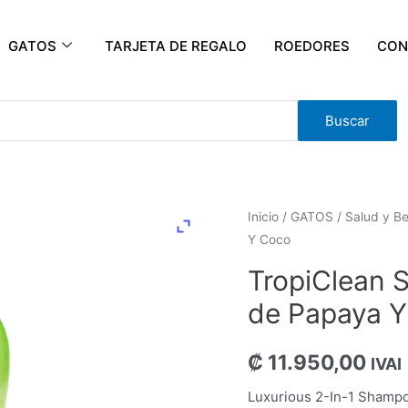
GATOS
TARJETA DE REGALO
ROEDORES
CON
Buscar
Inicio
/
GATOS
/
Salud y Be
Y Coco
TropiClean 
de Papaya 
₡
11.950,00
IVAI
Luxurious 2-In-1 Shampo