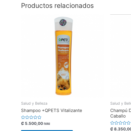
Productos relacionados
Salud y Belleza
Salud y Bel
Shampoo +QPETS Vitalizante
Champú D
Caballo
Valorado
₡
5.500,00
IVAI
con
Valorado
₡
8.350,0
0