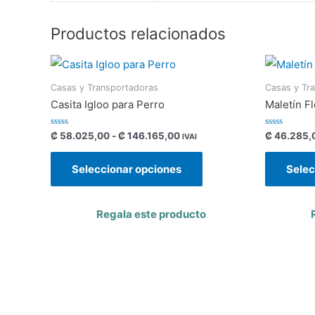
Productos relacionados
Casas y Transportadoras
Casas y Tr
Casita Igloo para Perro
Maletín F
Valorado
Valorado
₡
58.025,00
-
₡
146.165,00
₡
46.285,
IVAI
con
con
0
0
de
de
Seleccionar opciones
Selec
5
5
Regala este producto