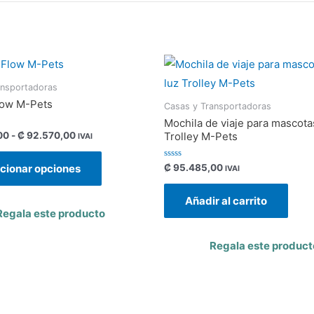
ansportadoras
low M-Pets
Casas y Transportadoras
Mochila de viaje para mascota
00
-
₡
92.570,00
Trolley M-Pets
IVAI
Valorado
₡
95.485,00
cionar opciones
IVAI
con
0
de
Añadir al carrito
5
Regala este producto
Regala este product