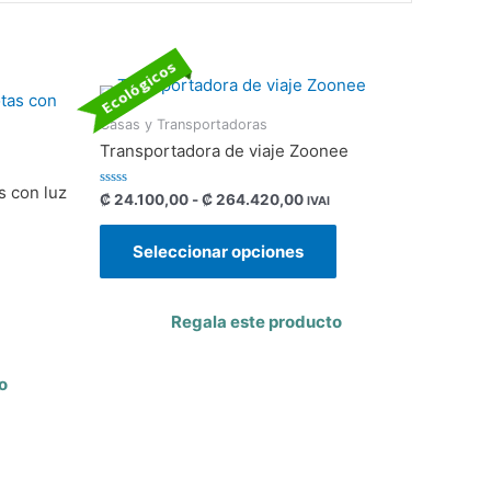
Ecológicos
Casas y Transportadoras
Transportadora de viaje Zoonee
s con luz
Valorado
₡
24.100,00
-
₡
264.420,00
IVAI
con
0
de
Seleccionar opciones
5
Regala este producto
o