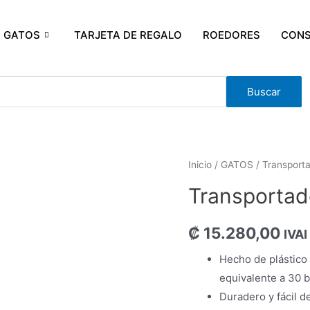
GATOS
TARJETA DE REGALO
ROEDORES
CONS
Buscar
Inicio
/
GATOS
/
Transporta
Transportad
₡
15.280,00
IVAI
Hecho de plástico
equivalente a 30 bo
Duradero y fácil de