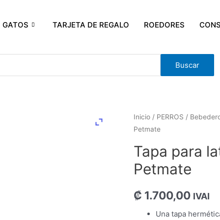
GATOS
TARJETA DE REGALO
ROEDORES
CONS
Buscar
Inicio
/
PERROS
/
Bebeder
Petmate
Tapa para la
Petmate
₡
1.700,00
IVAI
Una tapa hermética