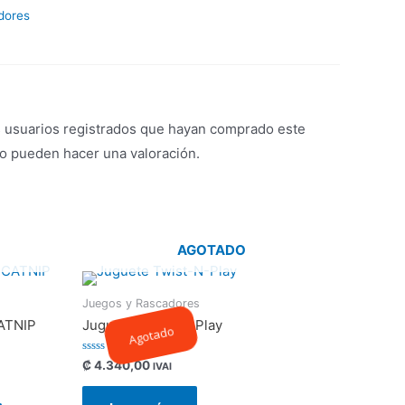
dores
s usuarios registrados que hayan comprado este
o pueden hacer una valoración.
AGOTADO
Juegos y Rascadores
ATNIP
Juguete Twist-N-Play
Agotado
Valorado
₡
4.340,00
IVAI
con
0
de