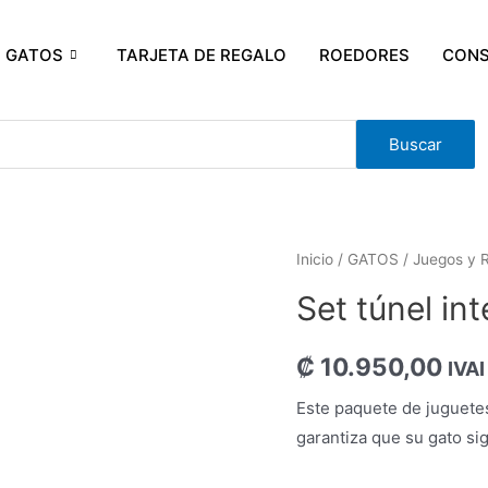
GATOS
TARJETA DE REGALO
ROEDORES
CONS
Buscar
Inicio
/
GATOS
/
Juegos y 
Set túnel in
₡
10.950,00
IVAI
Este paquete de juguetes
garantiza que su gato si