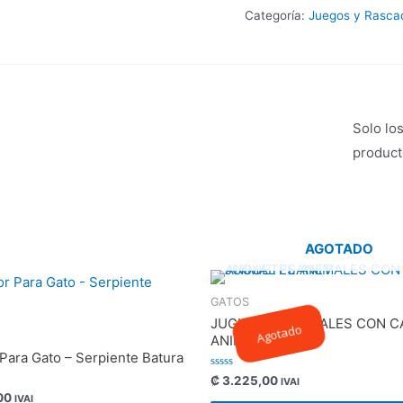
Categoría:
Juegos y Rasca
Solo lo
product
AGOTADO
GATOS
JUGUETES ANIMALES CON C
Agotado
ANIMAL PLANET
Para Gato – Serpiente Batura
Valorado
₡
3.225,00
IVAI
con
00
IVAI
0