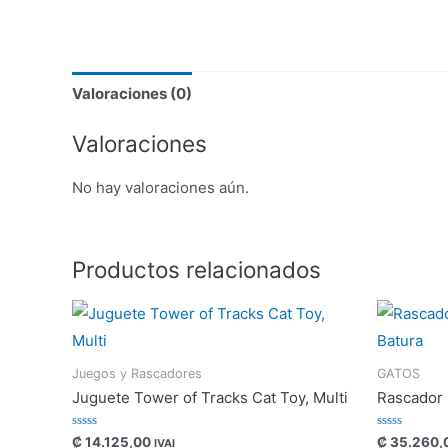
Valoraciones (0)
Valoraciones
No hay valoraciones aún.
Productos relacionados
Juegos y Rascadores
GATOS
Juguete Tower of Tracks Cat Toy, Multi
Rascador 
Valorado
Valorado
₡
14.125,00
₡
35.260,
IVAI