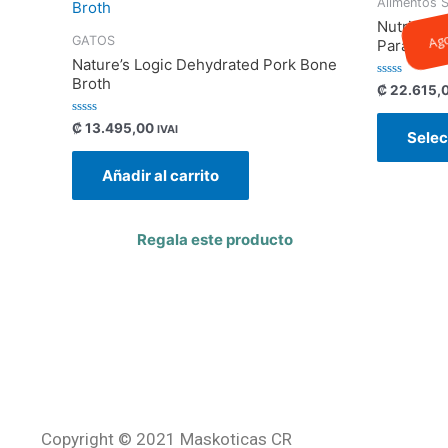
Alimentos 
Nutrience
Ag
GATOS
Para Gato
Nature’s Logic Dehydrated Pork Bone
Broth
Valorado
₡
22.615,
con
0
de
Valorado
₡
13.495,00
IVAI
Selec
5
con
0
de
Añadir al carrito
5
Regala este producto
Copyright © 2021 Maskoticas CR