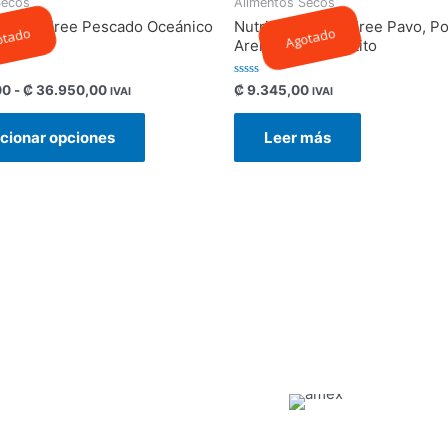
Secos
Alimentos Secos
 Grain Free Pescado Oceánico
Nutrience Grain Free Pavo, Po
otado
Agotado
s
Arenque Para Gatito
Valorado
00
-
₡
36.950,00
₡
9.345,00
IVAI
IVAI
con
0
de
cionar opciones
Leer más
5