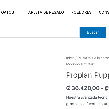
GATOS
TARJETA DE REGALO
ROEDORES
CONS
Buscar
Inicio
/
PERROS
/
Alimento
Mediana Optistart
Proplan Pup
₡
36.420,00
-
₡
Nuestra avanzada tecnolo
gracias a la fuente natu