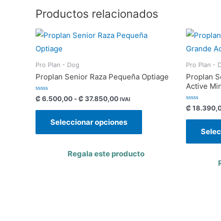
Productos relacionados
Pro Plan - Dog
Pro Plan - 
Proplan Senior Raza Pequeña Optiage
Proplan S
Active Mi
Valorado
₡
6.500,00
-
₡
37.850,00
IVAI
con
Valorado
₡
18.390,
0
con
de
0
Seleccionar opciones
5
de
Selec
5
Regala este producto