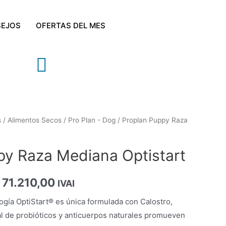
EJOS
OFERTAS DEL MES
s
/
Alimentos Secos
/
Pro Plan - Dog
/ Proplan Puppy Raza
py Raza Mediana Optistart
71.210,00
IVAI
gía OptiStart® es única formulada con Calostro,
ral de probióticos y anticuerpos naturales promueven