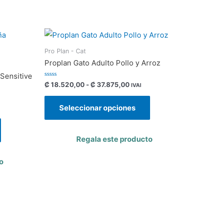
Pro Plan - Cat
Proplan Gato Adulto Pollo y Arroz
Sensitive
Valorado
₡
18.520,00
-
₡
37.875,00
IVAI
con
0
de
Seleccionar opciones
5
Regala este producto
o