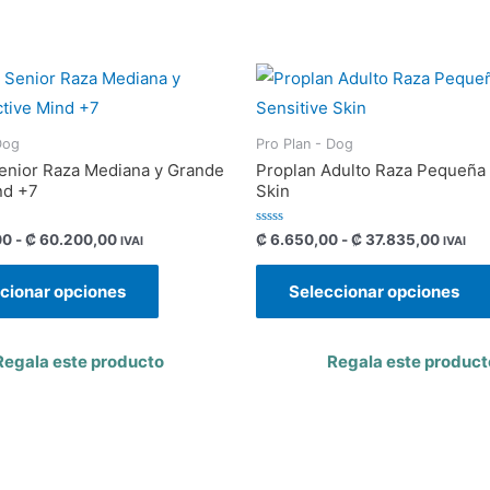
Dog
Pro Plan - Dog
enior Raza Mediana y Grande
Proplan Adulto Raza Pequeña 
nd +7
Skin
Valorado
00
-
₡
60.200,00
₡
6.650,00
-
₡
37.835,00
IVAI
IVAI
con
0
de
cionar opciones
Seleccionar opciones
5
Regala este producto
Regala este product