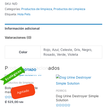
SKU:
N/D
Categorías:
Productos de limpieza
,
Productos de Limpieza
Etiqueta:
Hola Pets
Información adicional
Valoraciones (0)
Rojo, Azul, Celeste, Gris, Negro,
Color
Rosado, Verde, Violeta
Productos relacionados
AGOTADO
Ecológicos
Productos de limpieza
Bolsas para heces de
Agotado
PERROS
mascotas -ECO
Dog Urine Destroyer Simple
Solution
Valorado
₡
525,00
IVAI
con
0