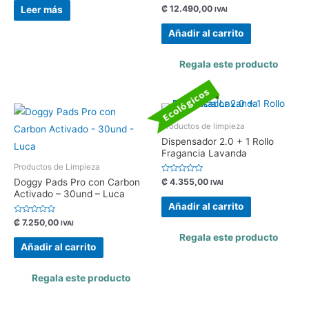
de
Valorado
₡
12.490,00
Leer más
IVAI
5
con
0
de
Añadir al carrito
5
Regala este producto
Ecológicos
Productos de limpieza
Dispensador 2.0 + 1 Rollo
Fragancia Lavanda
Productos de Limpieza
Valorado
₡
4.355,00
Doggy Pads Pro con Carbon
IVAI
con
Activado – 30und – Luca
0
de
Añadir al carrito
5
Valorado
₡
7.250,00
IVAI
con
0
Regala este producto
de
Añadir al carrito
5
Regala este producto