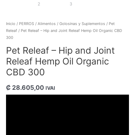
Inicio
/
PERROS
/
Alimentos
/
Golosinas y Suplementos
/
Pet
Releaf
/ Pet Releaf – Hip and Joint Releaf Hemp Oil Organic CBD
300
Pet Releaf – Hip and Joint
Releaf Hemp Oil Organic
CBD 300
₡
28.605,00
IVAI