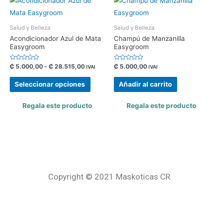
Salud y Belleza
Salud y Belleza
Acondicionador Azul de Mata
Champú de Manzanilla
Easygroom
Easygroom
Valorado
Valorado
₡
5.000,00
-
₡
28.515,00
₡
5.000,00
IVAI
IVAI
con
con
0
0
de
de
Seleccionar opciones
Añadir al carrito
5
5
Regala este producto
Regala este producto
Copyright © 2021 Maskoticas CR