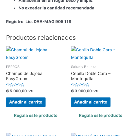
Almacenar en un lugar seco y limpio.
No exceder la cantidad recomendada.
Registro: Lic. DAA-MAG 905,118
Productos relacionados
PERROS
Salud y Belleza
Champú de Jojoba
Cepillo Doble Cara –
EasyGroom
Mantequilla
Valorado
Valorado
₡
5.000,00
₡
3.900,00
IVAI
IVAI
con
con
0
0
de
de
Añadir al carrito
Añadir al carrito
5
5
Regala este producto
Regala este producto