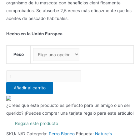
organismo de tu mascota con beneficios científicamente
comprobados. Se absorbe 2,5 veces más eficazmente que los
aceites de pescado habituales.
Hecho en la Unión Europea
Peso
Pescados
Blancos
Añadir al carrito
y
Krill
Junior
¿Crees que este producto es perfecto para un amigo o un ser
-
querido? ¡Puedes comprar una tarjeta regalo para este artículo!
Pelaje
Regala este producto
Blanco
SKU:
N/D
Categoría:
Perro Blanco
Etiqueta:
Nature's
Toda