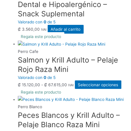
Dental e Hipoalergénico –
Snack Suplemental
Valorado con
0
de 5
₡
3.560,00
Añadir al carrito
IVAI
Regala este producto
Perro Cafe
Salmon y Krill Adulto – Pelaje
Rojo Raza Mini
Valorado con
0
de 5
Rango
Este
₡
15.120,00
-
₡
67.615,00
Seleccionar opciones
IVAI
de
prod
Regala este producto
precios:
tiene
desde
múlti
Perro Blanco
Peces Blancos y Krill Adulto –
₡ 15.120,00
varia
hasta
Las
Pelaje Blanco Raza Mini
₡ 67.615,00
opci