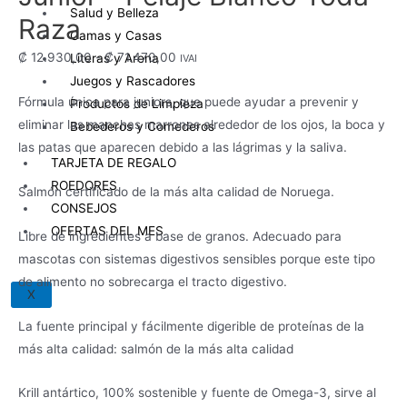
Salud y Belleza
Raza
Camas y Casas
Rango
₡
12.930,00
-
₡
71.470,00
Literas y Arena
IVAI
de
Juegos y Rascadores
Fórmula única para juniors, que puede ayudar a prevenir y
precios:
Productos de Limpieza
eliminar las manchas marrones alrededor de los ojos, la boca y
desde
Bebederos y Comederos
las patas que aparecen debido a las lágrimas y la saliva.
₡ 12.930,00
TARJETA DE REGALO
hasta
ROEDORES
Salmón certificado de la más alta calidad de Noruega.
₡ 71.470,00
CONSEJOS
OFERTAS DEL MES
Libre de ingredientes a base de granos. Adecuado para
mascotas con sistemas digestivos sensibles porque este tipo
de alimento no sobrecarga el tracto digestivo.
X
La fuente principal y fácilmente digerible de proteínas de la
más alta calidad: salmón de la más alta calidad
Krill antártico, 100% sostenible y fuente de Omega-3, sirve al