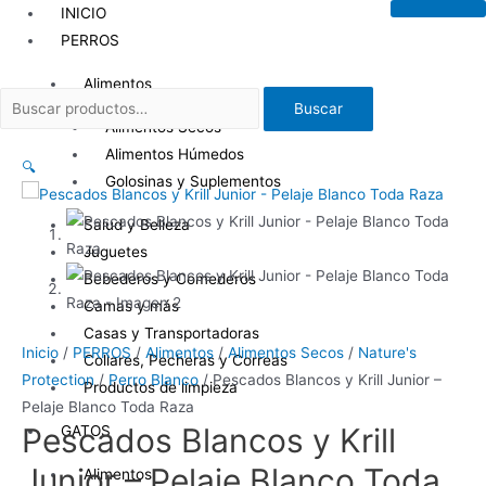
Ir
INICIO
al
PERROS
contenido
Alimentos
Buscar
Buscar
por:
Alimentos Secos
Alimentos Húmedos
🔍
Golosinas y Suplementos
Salud y Belleza
Juguetes
Bebederos y Comederos
Camas y más
Casas y Transportadoras
Inicio
/
PERROS
/
Alimentos
/
Alimentos Secos
/
Nature's
Collares, Pecheras y Correas
Protection
/
Perro Blanco
/ Pescados Blancos y Krill Junior –
Productos de limpieza
Pelaje Blanco Toda Raza
Pescados Blancos y Krill
GATOS
Junior – Pelaje Blanco Toda
Alimentos