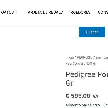
GATOS
TARJETA DE REGALO
ROEDORES
CONS
Buscar
Inicio
/
PERROS
/
Alimento
Peq Cordero 100 Gr
Pedigree Po
Gr
₡
595,00
IVAI
Alimento para Perro Hú