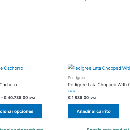
Pedrigree
 Cachorro
Pedigree Lata Chopped With 
Valorado
0
-
₡
40.735,00
₡
1.835,00
IVAI
IVAI
con
0
de
cionar opciones
Añadir al carrito
5
Regala este producto
Regala este product