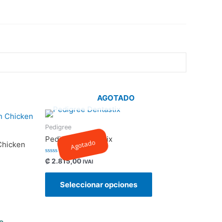
AGOTADO
Pedigree
Pedigree Dentastix
Agotado
Chicken
Valorado
₡
2.815,00
IVAI
con
0
de
Seleccionar opciones
5
o