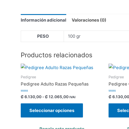
Información adicional
Valoraciones (0)
PESO
100 gr
Productos relacionados
Pedigree
Pedigree
Pedigree Adulto Razas Pequeñas
Pedigree
Valorado
Valorado
₡
6.130,00
-
₡
12.065,00
₡
6.130,0
IVAI
con
con
0
0
de
de
Seleccionar opciones
Selec
5
5
Regala este producto