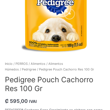
Inicio
/
PERROS
/
Alimentos
/
Alimentos
Húmedos
/
Pedrigree
/ Pedigree Pouch Cachorro Res 100 Gr
Pedigree Pouch Cachorro
Res 100 Gr
₡
595,00
IVAI
PEDIGREE® Cachorro Sano Crecimiento se elabora con carne