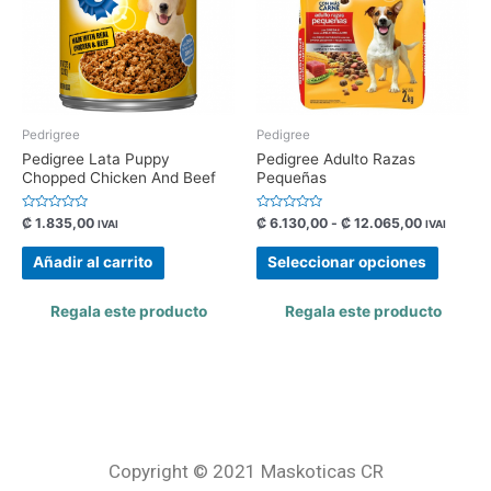
Pedrigree
Pedigree
Pedigree Lata Puppy
Pedigree Adulto Razas
Chopped Chicken And Beef
Pequeñas
Valorado
Valorado
₡
1.835,00
₡
6.130,00
-
₡
12.065,00
IVAI
IVAI
con
con
0
0
de
de
Añadir al carrito
Seleccionar opciones
5
5
Regala este producto
Regala este producto
Copyright © 2021 Maskoticas CR