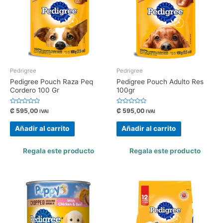
Pedrigree
Pedrigree
Pedigree Pouch Raza Peq
Pedigree Pouch Adulto Res
Cordero 100 Gr
100gr
Valorado
Valorado
₡
595,00
₡
595,00
IVAI
IVAI
con
con
0
0
de
de
Añadir al carrito
Añadir al carrito
5
5
Regala este producto
Regala este producto