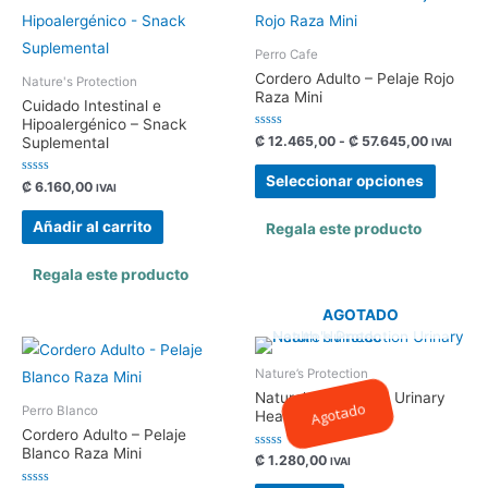
Perro Cafe
Cordero Adulto – Pelaje Rojo
Nature's Protection
Raza Mini
Cuidado Intestinal e
Hipoalergénico – Snack
Valorado
Rango
₡
12.465,00
-
₡
57.645,00
Suplemental
IVAI
con
de
0
Este
precios:
de
Seleccionar opciones
Valorado
₡
6.160,00
5
IVAI
desde
produc
con
0
₡ 12.465
de
tiene
Añadir al carrito
hasta
Regala este producto
5
₡ 57.645
múltipl
Regala este producto
variant
Las
AGOTADO
opcion
se
Nature’s Protection
pueden
Nature’s Protection Urinary
Agotado
Perro Blanco
elegir
Health Húmedo
Cordero Adulto – Pelaje
en
Blanco Raza Mini
Valorado
₡
1.280,00
IVAI
la
con
0