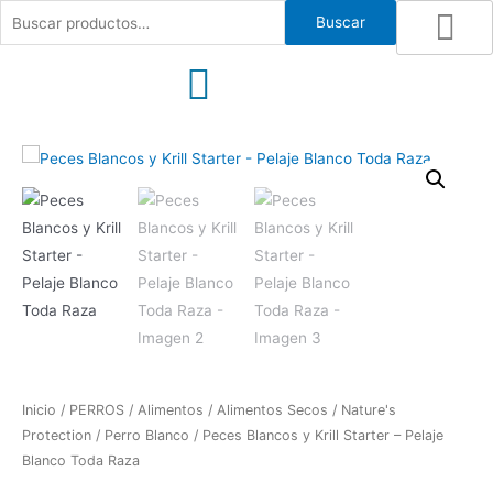
Ir
Buscar
Buscar
al
por:
contenido
Inicio
/
PERROS
/
Alimentos
/
Alimentos Secos
/
Nature's
Protection
/
Perro Blanco
/ Peces Blancos y Krill Starter – Pelaje
Blanco Toda Raza