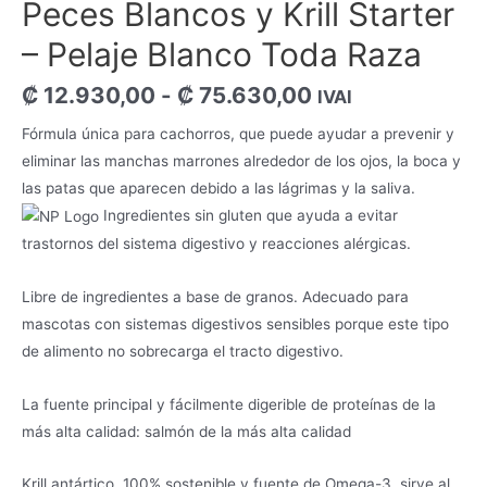
Peces Blancos y Krill Starter
– Pelaje Blanco Toda Raza
Rango
₡
12.930,00
-
₡
75.630,00
IVAI
de
Fórmula única para cachorros, que puede ayudar a prevenir y
eliminar las manchas marrones alrededor de los ojos, la boca y
precios:
las patas que aparecen debido a las lágrimas y la saliva.
desde
Ingredientes sin gluten que ayuda a evitar
trastornos del sistema digestivo y reacciones alérgicas.
₡ 12.930,00
hasta
Libre de ingredientes a base de granos. Adecuado para
mascotas con sistemas digestivos sensibles porque este tipo
₡ 75.630,00
de alimento no sobrecarga el tracto digestivo.
La fuente principal y fácilmente digerible de proteínas de la
más alta calidad: salmón de la más alta calidad
Krill antártico, 100% sostenible y fuente de Omega-3, sirve al