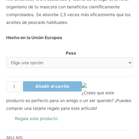
organismo de tu mascota con beneficios científicamente
comprobados. Se absorbe 2,5 veces más eficazmente que los
aceites de pescado habituales.
Hecho en la Unión Europea
Peso
Peces
Añadir al carrito
Blancos
¿Crees que este
y
producto es perfecto para un amigo o un ser querido? ¡Puedes
Krill
comprar una tarjeta regalo para este artículo!
Starter
Regala este producto
-
Pelaje
SKU:
N/D