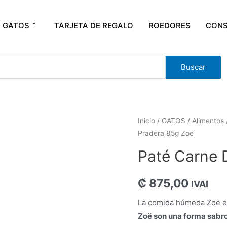
GATOS
TARJETA DE REGALO
ROEDORES
CONS
Buscar
Inicio
/
GATOS
/
Alimentos
Pradera 85g Zoe
Paté Carne 
₡
875,00
IVAI
La comida húmeda Zoë es
Zoë son una forma sabros