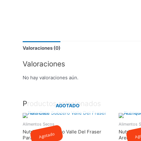
Valoraciones (0)
Valoraciones
No hay valoraciones aún.
Productos relacionados
AGOTADO
Alimentos Secos
Alimentos 
Nutrience Subzero Valle Del Fraser
Nutrience
Agotado
Ag
Para Gato
Arenque P