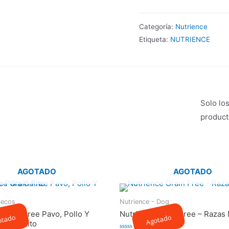
Categoría:
Nutrience
Etiqueta:
NUTRIENCE
Solo lo
product
AGOTADO
AGOTADO
Secos
Nutrience - Dog
 Grain Free Pavo, Pollo Y
Nutrience Grain Free – Razas 
otado
Agotado
ara Gatito