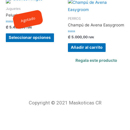
Juguetes
Peluches Amigos
Agotado
PERROS
Champú de Avena Easygroom
Valorado
₡
5.435,00
IVAI
con
0
de
Valorado
₡
5.000,00
Seleccionar opciones
IVAI
5
con
0
de
Añadir al carrito
5
Regala este producto
Copyright © 2021 Maskoticas CR