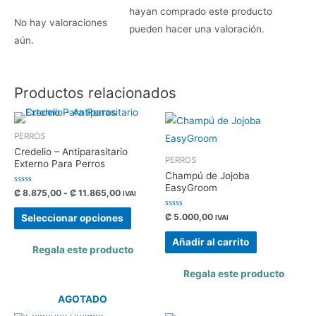
hayan comprado este producto
No hay valoraciones
pueden hacer una valoración.
aún.
Productos relacionados
PERROS
Credelio – Antiparasitario
PERROS
Externo Para Perros
Champú de Jojoba
EasyGroom
Valorado
₡
8.875,00
-
₡
11.865,00
IVAI
con
0
de
Valorado
₡
5.000,00
Seleccionar opciones
IVAI
5
con
0
de
Añadir al carrito
5
Regala este producto
Regala este producto
AGOTADO