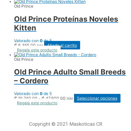
precios:
tiene
desde
múltipl
Old Prince
₡ 11.720,00
variant
hasta
Las
Old Prince Proteínas Noveles
₡ 51.515,00
opcion
se
Kitten
pueden
elegir
en
Valorado con
0
de 5
la
₡
6.355,00
Añadir al carrito
IVAI
página
Regala este producto
de
produc
Old Prince
Old Prince Adulto Small Breeds
– Cordero
Valorado con
0
de 5
Rango
Este
₡
10.740,00
-
₡
47.900,00
Seleccionar opciones
IVAI
de
produ
Regala este producto
precios:
tiene
desde
múlti
₡ 10.740,00
varia
hasta
Las
Copyright © 2021 Maskoticas CR
₡ 47.900,00
opcio
se