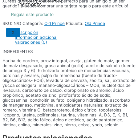
¿Crees que este producto es perfecto para un amigo o un ser
-
ROEDORES
querido? ¡Puedes comprar una tarjeta regalo para este artículo!
Cordero
CONSEJOS
cantidad
Regala este producto
OFERTAS DEL MES
SKU:
N/D
Categoría:
Old Prince
Etiqueta:
Old Prince
Descripción
X
Información adicional
Valoraciones (0)
INGREDIENTES
Harina de cordero, arroz integral, arveja, gluten de maíz, germen
de maíz desgrasado, grasa animal (pollo), aceite de salmón (fuente
de omega 3 y 6), hidrolizado proteico de menudencias vacunas,
porcinas y aviares, pulpa de remolacha (fuente de fructo-
oligosacáridos- FOS), levadura de cerveza, zeolita, sal, extracto de
yucca schidigera, manano-oligosacáridos – MOS, nucleótidos de
levadura, carbonato de calcio, dipropionato de amonio, ácido
propiónico, acetato de zinc, pirofosfato ácido de sodio,
glucosamina, condroitin sulfato, colágeno hidrolizado, ascorbato
de manganeso, metionina, antioxidantes naturales: extracto de
romero, vitamina C, betacaroteno, ácido cítrico, tocoferoles,
licopeno, luteína, polifenoles, taurina, vitaminas: A, D3, E, K, B1,
B2, B6, B12, ácido fólico, ácido nicotínico, ácido pantoténico,
biotina, colina, minerales: zinc, hierro, cobre, yodo, selenio.