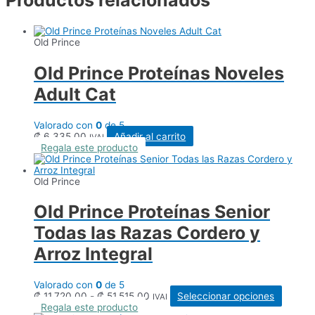
Productos relacionados
Old Prince
Old Prince Proteínas Noveles
Adult Cat
Valorado con
0
de 5
₡
6.335,00
Añadir al carrito
IVAI
Regala este producto
Old Prince
Old Prince Proteínas Senior
Todas las Razas Cordero y
Arroz Integral
Valorado con
0
de 5
Rango
Este
₡
11.720,00
-
₡
51.515,00
Seleccionar opciones
IVAI
de
produc
Regala este producto