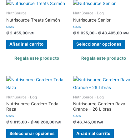
NutriSource
NutriSource - Dog
Nutrisource Treats Salmón
Nutrisource Senior
Valorado
Valorado
₡
2.455,00
₡
9.025,00
-
₡
43.405,00
IVAI
IVAI
con
con
0
0
de
de
Añadir al carrito
Seleccionar opciones
5
5
Regala este producto
Regala este producto
NutriSource - Dog
NutriSource - Dog
Nutrisuorce Cordero Toda
Nutrisource Cordero Raza
Raza
Grande – 26 Libras
Valorado
Valorado
₡
9.815,00
-
₡
46.260,00
₡
46.745,00
IVAI
IVAI
con
con
0
0
de
de
Seleccionar opciones
Añadir al carrito
5
5