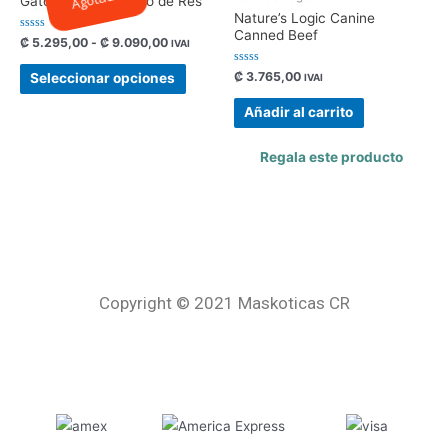
Gato Sabor a Hígado de Res
Nature’s Logic Canine
Canned Beef
Valorado
₡
5.295,00
-
₡
9.090,00
IVAI
con
0
de
Valorado
₡
3.765,00
Seleccionar opciones
IVAI
5
con
0
de
Añadir al carrito
5
Regala este producto
Copyright © 2021 Maskoticas CR