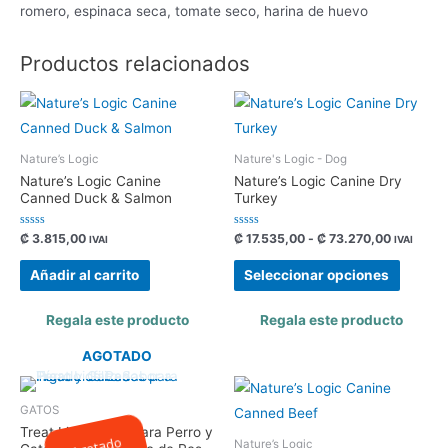
romero, espinaca seca, tomate seco, harina de huevo
Productos relacionados
Nature’s Logic
Nature's Logic - Dog
Nature’s Logic Canine
Nature’s Logic Canine Dry
Canned Duck & Salmon
Turkey
Valorado
Valorado
₡
3.815,00
₡
17.535,00
-
₡
73.270,00
IVAI
IVAI
con
con
0
0
de
de
Añadir al carrito
Seleccionar opciones
5
5
Regala este producto
Regala este producto
AGOTADO
GATOS
Treat Liofilizados para Perro y
Agotado
Nature’s Logic