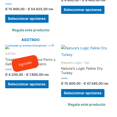
₡
4.800,00
-
₡
8.400,00
IVAI
con
0
de
Valorado
₡
15.800,00
-
₡
54.625,00
Seleccionar opciones
IVAI
5
con
0
de
Seleccionar opciones
5
Regala este producto
AGOTADO
GATOS
Treat Liofilizados para Perro y
Agotado
Nature’s Logic - Cat
Gato Sabor a Pollo Seco
Nature’s Logic Feline Dry
Turkey
Valorado
₡
4.200,00
-
₡
7.800,00
IVAI
con
0
de
Valorado
₡
15.800,00
-
₡
47.340,00
Seleccionar opciones
IVAI
5
con
0
de
Seleccionar opciones
5
Regala este producto