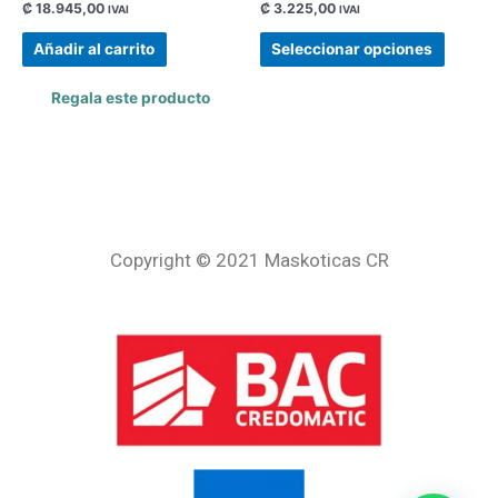
Valorado
Valorado
₡
18.945,00
₡
3.225,00
IVAI
IVAI
con
con
0
0
de
de
Añadir al carrito
Seleccionar opciones
5
5
Regala este producto
Copyright © 2021 Maskoticas CR