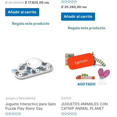
Valorado
₡
23.305,00
₡
17.825,00
IVAI
con
Valorado
₡
35.260,00
IVAI
0
con
de
Añadir al carrito
0
5
de
Añadir al carrito
5
Regala este producto
Regala este producto
Agotado
AGOTADO
Juegos y Rascadores
GATOS
Juguete Interactivo para Gato
JUGUETES ANIMALES CON
Puzzle Play Rainy Day
CATNIP ANIMAL PLANET