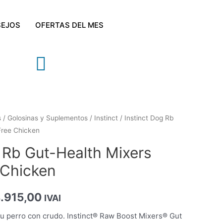
EJOS
OFERTAS DEL MES
s
/
Golosinas y Suplementos
/
Instinct
/ Instinct Dog Rb
Free Chicken
 Rb Gut-Health Mixers
 Chicken
.915,00
IVAI
su perro con crudo. Instinct® Raw Boost Mixers® Gut