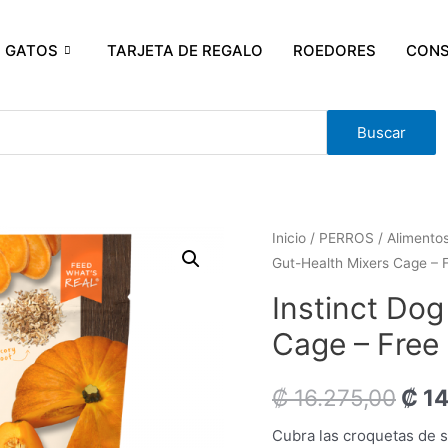
GATOS
TARJETA DE REGALO
ROEDORES
CONS
Buscar
Inicio
/
PERROS
/
Alimento
Gut-Health Mixers Cage – 
Instinct Dog
Cage – Free
₡
16.275,00
₡
14
Cubra las croquetas de 