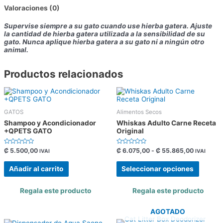
Valoraciones (0)
Supervise siempre a su gato cuando use hierba gatera. Ajuste
la cantidad de hierba gatera utilizada a la sensibilidad de su
gato. Nunca aplique hierba gatera a su gato ni a ningún otro
animal.
Productos relacionados
GATOS
Alimentos Secos
Shampoo y Acondicionador
Whiskas Adulto Carne Receta
+QPETS GATO
Original
Valorado
Valorado
₡
5.500,00
₡
6.075,00
-
₡
55.865,00
IVAI
IVAI
con
con
0
0
de
de
Añadir al carrito
Seleccionar opciones
5
5
Regala este producto
Regala este producto
AGOTADO