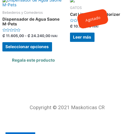
GATOS
Bebederos y Comederos
Cat Litter Box Deodorizer
Agotado
Dispensador de Agua Saone
M-Pets
Valorado
₡
10.100,00
IVAI
con
0
Valorado
₡
11.605,00
-
₡
24.240,00
de
IVAI
Leer más
con
5
0
de
Seleccionar opciones
5
Regala este producto
Copyright © 2021 Maskoticas CR