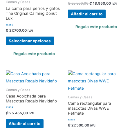
Camas y Casas
Valorado
₡
25.500,00
₡
18.950,00
IVAI
con
La cama para perros y gatos
0
de
The Original Calming Donut
Añadir al carrito
5
Lux
Regala este producto
Valorado
₡
27.700,00
IVAI
con
0
de
Seleccionar opciones
5
Regala este producto
Camas y Casas
Casa Acolchada para
Camas y Casas
Mascotas Regalo Navideño
Cama rectangular para
mascotas Divas WWE
Valorado
₡
25.455,00
Petmate
IVAI
con
0
de
Añadir al carrito
Valorado
₡
27.500,00
5
IVAI
con