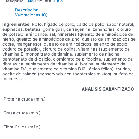
Categoría:
Halo
Etiqueta:
Halo
cantidad
Descripción
Valoraciones (0)
Ingredientes:
Pollo, hígado de pollo, caldo de pollo, sabor natural,
espinacas, batatas, goma guar, carragenina, zanahorias, cloruro
de potasio, arándanos, sal, minerales (quelato de aminoácidos de
hierro, quelato de aminoácidos de zinc, quelato de aminoácidos de
cobre, manganeso). quelato de aminoácidos, selenito de sodio,
yoduro de potasio), cloruro de colina, vitaminas (suplemento de
vitamina E, mononitrato de tiamina, suplemento de niacina,
pantotenato de d-calcio, clorhidrato de piridoxina, suplemento de
riboflavina, suplemento de vitamina A, biotina, suplemento de
vitamina D3, suplemento de vitamina B12 , ácido fólico), taurina,
aceite de salmón (conservado con tocoferoles mixtos), sulfato de
magnesio.
ANÁLISIS GARANTIZADO
Proteína cruda (mín.)
Grasa cruda (mín.)
Fibra Cruda (máx.)