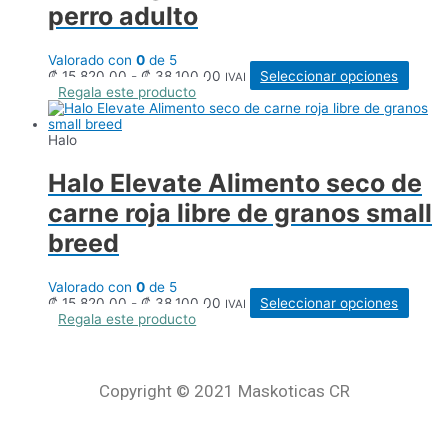
perro adulto
Valorado con
0
de 5
Rango
Este
₡
15.820,00
-
₡
38.100,00
Seleccionar opciones
IVAI
de
produ
Regala este producto
precios:
tiene
desde
múltip
₡ 15.820,00
varian
Halo
hasta
Las
₡ 38.100,00
opcio
Halo Elevate Alimento seco de
se
puede
carne roja libre de granos small
elegir
en
breed
la
págin
de
Valorado con
0
de 5
produ
Rango
Este
₡
15.820,00
-
₡
38.100,00
Seleccionar opciones
IVAI
de
produ
Regala este producto
precios:
tiene
desde
múltip
₡ 15.820,00
varian
hasta
Las
Copyright © 2021 Maskoticas CR
₡ 38.100,00
opcio
se
puede
elegir