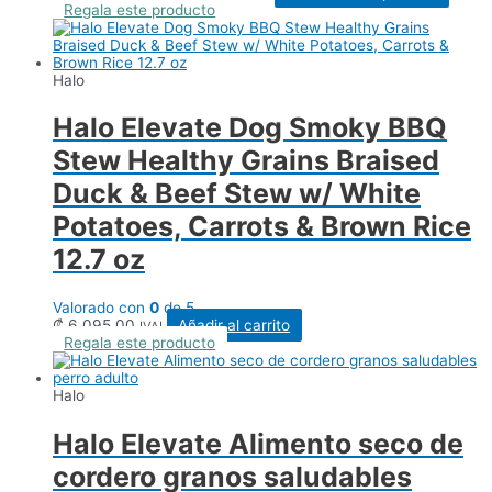
de
produ
Regala este producto
precios:
tiene
desde
múltip
₡ 15.820,00
varian
hasta
Las
Halo
₡ 38.100,00
opcio
se
Halo Elevate Dog Smoky BBQ
puede
elegir
Stew Healthy Grains Braised
en
la
Duck & Beef Stew w/ White
págin
Potatoes, Carrots & Brown Rice
de
produ
12.7 oz
Valorado con
0
de 5
₡
6.095,00
Añadir al carrito
IVAI
Regala este producto
Halo
Halo Elevate Alimento seco de
cordero granos saludables