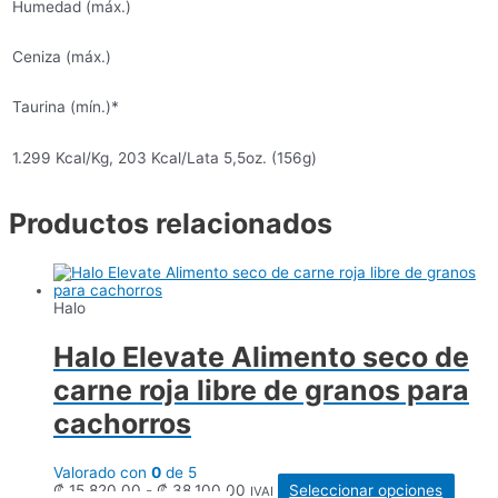
Humedad (máx.)
Ceniza (máx.)
Taurina (mín.)*
1.299 Kcal/Kg, 203 Kcal/Lata 5,5oz. (156g)
Productos relacionados
Halo
Halo Elevate Alimento seco de
carne roja libre de granos para
cachorros
Valorado con
0
de 5
Rango
Este
₡
15.820,00
-
₡
38.100,00
Seleccionar opciones
IVAI