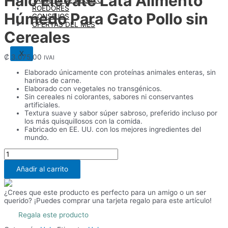
Halo Elevate Lata Alimento
ROEDORES
Húmedo Para Gato Pollo sin
CONSEJOS
OFERTAS DEL MES
Cereales
X
₡
3.075,00
IVAI
Elaborado únicamente con proteínas animales enteras, sin
harinas de carne.
Elaborado con vegetales no transgénicos.
Sin cereales ni colorantes, sabores ni conservantes
artificiales.
Textura suave y sabor súper sabroso, preferido incluso por
los más quisquillosos con la comida.
Fabricado en EE. UU. con los mejores ingredientes del
mundo.
Halo
Elevate
Lata
Añadir al carrito
Alimento
Húmedo
¿Crees que este producto es perfecto para un amigo o un ser
Para
querido? ¡Puedes comprar una tarjeta regalo para este artículo!
Gato
Pollo
Regala este producto
sin
Cereales