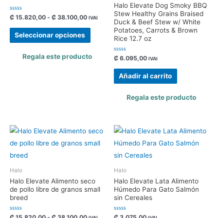
Halo Elevate Dog Smoky BBQ
Stew Healthy Grains Braised
Valorado
₡
15.820,00
-
₡
38.100,00
IVAI
Duck & Beef Stew w/ White
con
0
Potatoes, Carrots & Brown
de
Seleccionar opciones
Rice 12.7 oz
5
Regala este producto
Valorado
₡
6.095,00
IVAI
con
0
de
Añadir al carrito
5
Regala este producto
Halo
Halo
Halo Elevate Alimento seco
Halo Elevate Lata Alimento
de pollo libre de granos small
Húmedo Para Gato Salmón
breed
sin Cereales
Valorado
Valorado
₡
15.820,00
-
₡
38.100,00
₡
3.075,00
IVAI
IVAI