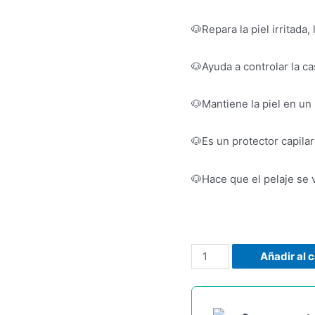
🐶Repara la piel irritada,
🐶Ayuda a controlar la ca
🐶Mantiene la piel en u
🐶Es un protector capilar
🐶Hace que el pelaje se v
Añadir al c