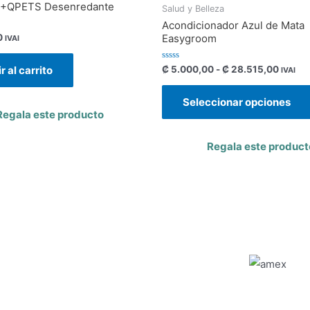
+QPETS Desenredante
Salud y Belleza
Acondicionador Azul de Mata
0
Easygroom
IVAI
Valorado
₡
5.000,00
-
₡
28.515,00
r al carrito
IVAI
con
0
de
Seleccionar opciones
5
Regala este producto
Regala este product