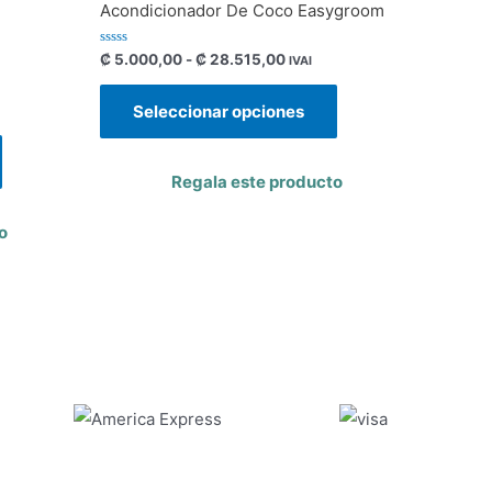
Acondicionador De Coco Easygroom
Valorado
₡
5.000,00
-
₡
28.515,00
IVAI
con
0
de
Seleccionar opciones
5
Regala este producto
o