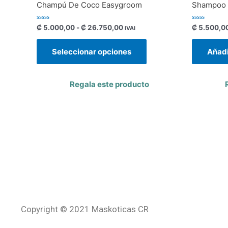
Champú De Coco Easygroom
Shampoo 
Valorado
Valorado
₡
5.000,00
-
₡
26.750,00
₡
5.500,0
IVAI
con
con
0
0
de
de
Seleccionar opciones
Añadi
5
5
Regala este producto
Copyright © 2021 Maskoticas CR