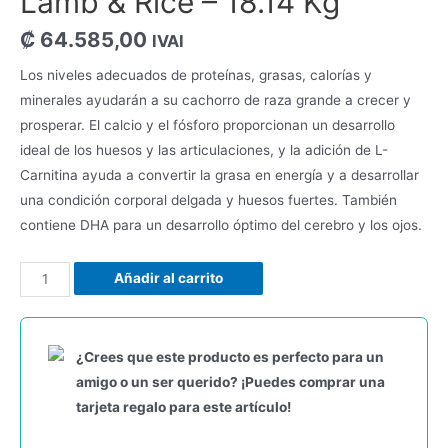
Lamb & Rice – 18.14 Kg
₡
64.585,00
IVAI
Los niveles adecuados de proteínas, grasas, calorías y
minerales ayudarán a su cachorro de raza grande a crecer y
prosperar. El calcio y el fósforo proporcionan un desarrollo
ideal de los huesos y las articulaciones, y la adición de L-
Carnitina ayuda a convertir la grasa en energía y a desarrollar
una condición corporal delgada y huesos fuertes. También
contiene DHA para un desarrollo óptimo del cerebro y los ojos.
Diamond
Añadir al carrito
Naturals
L.B
Puppy
¿Crees que este producto es perfecto para un
Lamb
amigo o un ser querido? ¡Puedes comprar una
&
tarjeta regalo para este artículo!
Rice
-