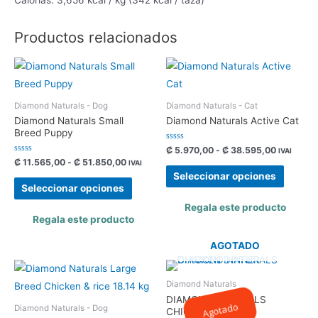
Calorías: 3,656 kcal / kg (342 kcal / taza)
Productos relacionados
Diamond Naturals - Dog
Diamond Naturals - Cat
Diamond Naturals Small
Diamond Naturals Active Cat
Breed Puppy
Valorado
Rango
₡
5.970,00
-
₡
38.595,00
IVAI
con
de
Valorado
Rango
₡
11.565,00
-
₡
51.850,00
IVAI
0
Este
con
precios:
de
de
Seleccionar opciones
0
Este
5
desde
precios:
de
produc
Seleccionar opciones
5
₡ 5.970,
desde
producto
tiene
hasta
₡ 11.565,00
Regala este producto
tiene
₡ 38.595
hasta
Regala este producto
múltipl
₡ 51.850,00
múltiples
variant
AGOTADO
variantes.
Las
Las
opcion
Diamond Naturals
opciones
se
DIAMOND NATURALS
se
Agotado
Diamond Naturals - Dog
pueden
CHICKEN DINNER