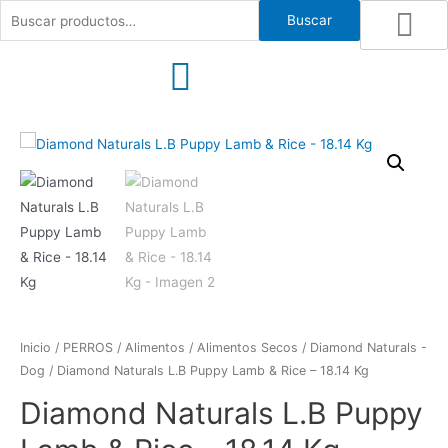
Ir
Buscar
Buscar
al
por:
contenido
Inicio
/
PERROS
/
Alimentos
/
Alimentos Secos
/
Diamond Naturals -
Dog
/ Diamond Naturals L.B Puppy Lamb & Rice – 18.14 Kg
Diamond Naturals L.B Puppy